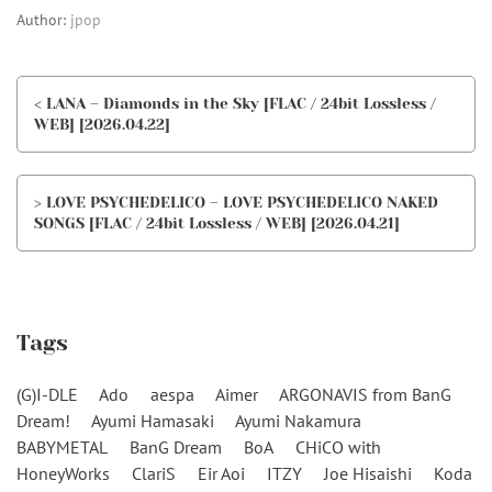
Author:
jpop
< LANA – Diamonds in the Sky [FLAC / 24bit Lossless /
WEB] [2026.04.22]
> LOVE PSYCHEDELICO – LOVE PSYCHEDELICO NAKED
SONGS [FLAC / 24bit Lossless / WEB] [2026.04.21]
Tags
(G)I-DLE
Ado
aespa
Aimer
ARGONAVIS from BanG
Dream!
Ayumi Hamasaki
Ayumi Nakamura
BABYMETAL
BanG Dream
BoA
CHiCO with
HoneyWorks
ClariS
Eir Aoi
ITZY
Joe Hisaishi
Koda