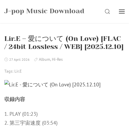
Skip
J-pop Music Download
to
SEARCH
content
Lir.E – 愛について (On Love) [FLAC
/ 24bit Lossless / WEB] [2025.12.10]
Album
,
Hi-Res
27 April 2026
Tags:
Lir.E
収録内容
1. PLAY (01:23)
2. 第三宇宙速度 (03:54)