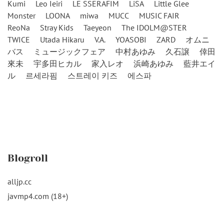
Kumi
Leo Ieiri
LE SSERAFIM
LiSA
Little Glee
Monster
LOONA
miwa
MUCC
MUSIC FAIR
ReoNa
Stray Kids
Taeyeon
The IDOLM@STER
TWICE
Utada Hikaru
V.A.
YOASOBI
ZARD
オムニ
バス
ミュージックフェア
中村あゆみ
久石譲
倖田
來未
宇多田ヒカル
家入レオ
浜崎あゆみ
藍井エイ
ル
르세라핌
스트레이 키즈
에스파
Blogroll
alljp.cc
javmp4.com (18+)