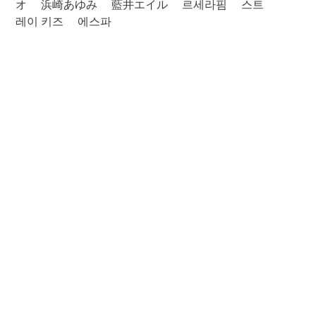
オ
浜崎あゆみ
藍井エイル
르세라핌
스트
레이 키즈
에스파