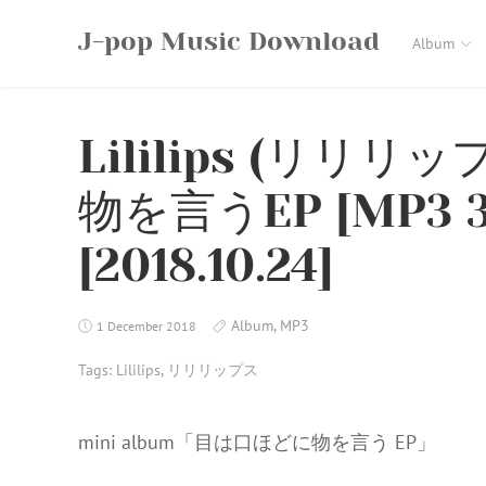
Skip
J-pop Music Download
to
Album
content
Lililips (リリリ
物を言うEP [MP3 32
[2018.10.24]
Album
,
MP3
1 December 2018
Tags:
Lililips
,
リリリップス
mini album「目は口ほどに物を言う EP」