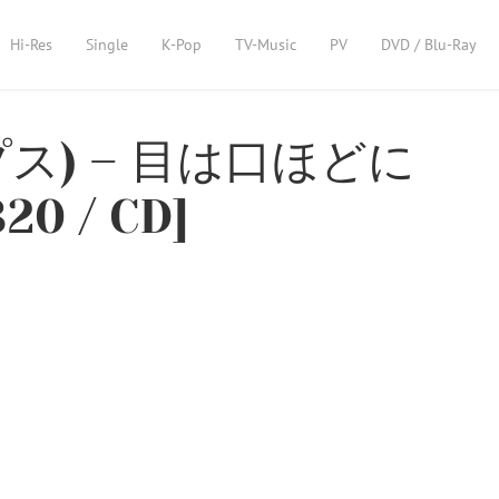
Hi-Res
Single
K-Pop
TV-Music
PV
DVD / Blu-Ray
ップス) – 目は口ほどに
0 / CD]