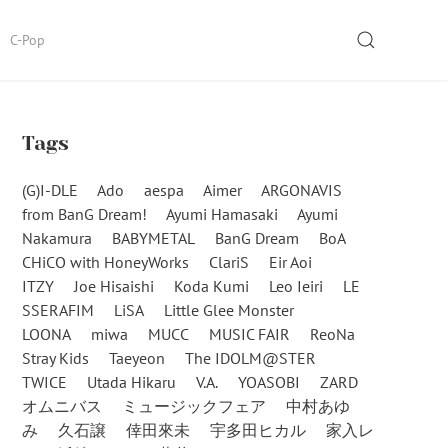
SEARCH
C-Pop
Tags
(G)I-DLE
Ado
aespa
Aimer
ARGONAVIS
from BanG Dream!
Ayumi Hamasaki
Ayumi
Nakamura
BABYMETAL
BanG Dream
BoA
CHiCO with HoneyWorks
ClariS
Eir Aoi
ITZY
Joe Hisaishi
Koda Kumi
Leo Ieiri
LE
SSERAFIM
LiSA
Little Glee Monster
LOONA
miwa
MUCC
MUSIC FAIR
ReoNa
Stray Kids
Taeyeon
The IDOLM@STER
TWICE
Utada Hikaru
V.A.
YOASOBI
ZARD
オムニバス
ミュージックフェア
中村あゆ
み
久石譲
倖田來未
宇多田ヒカル
家入レ