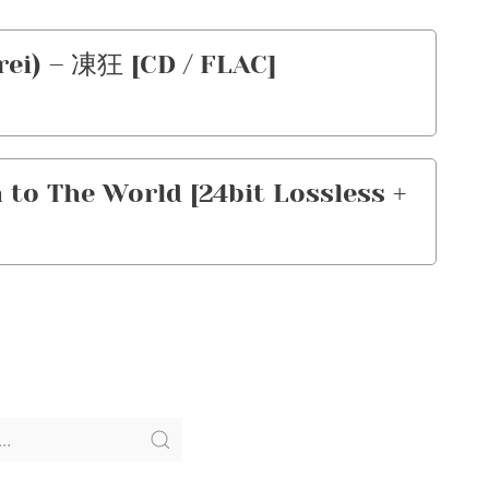
) – 凍狂 [CD / FLAC]
 The World [24bit Lossless +