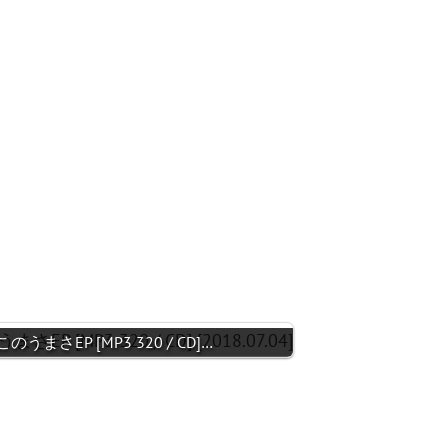
のうまさEP [MP3 320 / CD]…