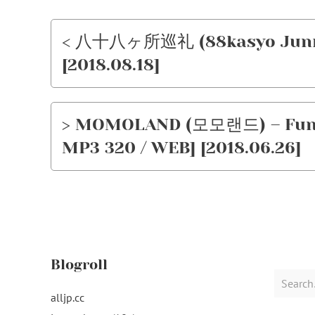
< 八十八ヶ所巡礼 (88kasyo Junrei
[2018.08.18]
> MOMOLAND (모모랜드) – Fun to
MP3 320 / WEB] [2018.06.26]
Blogroll
Search
for:
alljp.cc