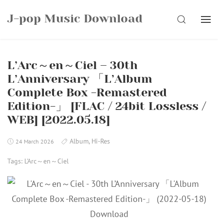
Skip
J-pop Music Download
to
SEARCH
content
L’Arc～en～Ciel – 30th
L’Anniversary 「L’Album
Complete Box -Remastered
Edition-」 [FLAC / 24bit Lossless /
WEB] [2022.05.18]
Album
,
Hi-Res
24 March 2026
Tags:
L'Arc～en～Ciel