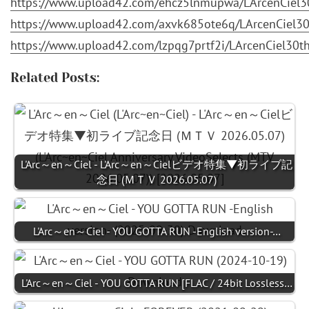
https://www.upload42.com/ehcz5lnmupwa/LArcenCiel30
https://www.upload42.com/axvk685ote6q/LArcenCiel30
https://www.upload42.com/lzpqg7prtf2i/LArcenCiel30t
Related Posts:
L'Arc～en～Ciel - L'Arc～en～Cielビデオ特集▼初ライブ記
念日 (ＭＴＶ 2026.05.07)
L'Arc～en～Ciel - YOU GOTTA RUN -English version-…
L'Arc～en～Ciel - YOU GOTTA RUN [FLAC / 24bit Lossless…