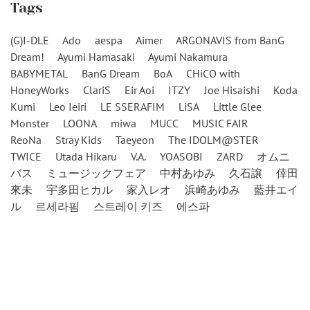
Tags
(G)I-DLE
Ado
aespa
Aimer
ARGONAVIS from BanG
Dream!
Ayumi Hamasaki
Ayumi Nakamura
BABYMETAL
BanG Dream
BoA
CHiCO with
HoneyWorks
ClariS
Eir Aoi
ITZY
Joe Hisaishi
Koda
Kumi
Leo Ieiri
LE SSERAFIM
LiSA
Little Glee
Monster
LOONA
miwa
MUCC
MUSIC FAIR
ReoNa
Stray Kids
Taeyeon
The IDOLM@STER
TWICE
Utada Hikaru
V.A.
YOASOBI
ZARD
オムニ
バス
ミュージックフェア
中村あゆみ
久石譲
倖田
來未
宇多田ヒカル
家入レオ
浜崎あゆみ
藍井エイ
ル
르세라핌
스트레이 키즈
에스파