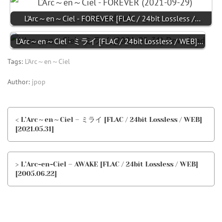
L'Arc～en～Ciel - FOREVER [FLAC / 24bit Lossless /…
L'Arc～en～Ciel - ミライ [FLAC / 24bit Lossless / WEB]…
Tags:
L'Arc～en～Ciel
Author:
jpop
< L’Arc～en～Ciel – ミライ [FLAC / 24bit Lossless / WEB]
[2021.05.31]
> L’Arc~en~Ciel – AWAKE [FLAC / 24bit Lossless / WEB]
[2005.06.22]