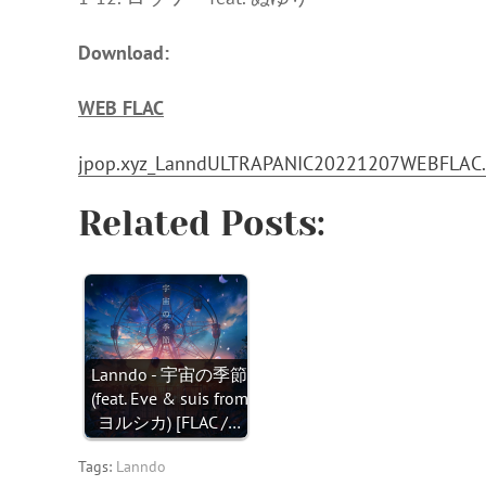
Download:
WEB FLAC
jpop.xyz_LanndULTRAPANIC20221207WEBFLAC.
Related Posts:
Lanndo - 宇宙の季節
(feat. Eve & suis from
ヨルシカ) [FLAC /…
Tags:
Lanndo