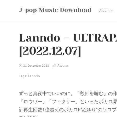
Skip
J-pop Music Download
to
Album
content
Lanndo – ULTRAP
[2022.12.07]
Album
21 December 2022
Tags:
Lanndo
ずっと真夜中でいいのに。「秒針を噛む」の作
「ロウワー」「フィクサー」といったボカロ界の
計再生回数1億超えのボカロP“ぬゆり”のソロプロ