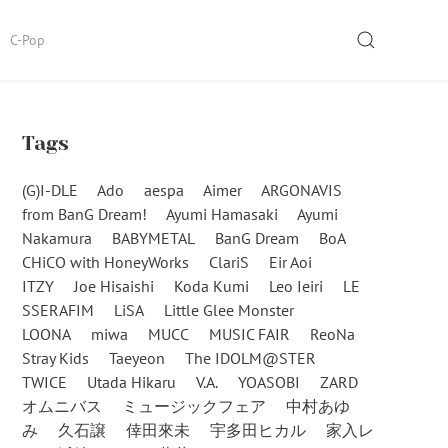
SEARCH
C-Pop
Tags
(G)I-DLE
Ado
aespa
Aimer
ARGONAVIS
from BanG Dream!
Ayumi Hamasaki
Ayumi
Nakamura
BABYMETAL
BanG Dream
BoA
CHiCO with HoneyWorks
ClariS
Eir Aoi
ITZY
Joe Hisaishi
Koda Kumi
Leo Ieiri
LE
SSERAFIM
LiSA
Little Glee Monster
LOONA
miwa
MUCC
MUSIC FAIR
ReoNa
Stray Kids
Taeyeon
The IDOLM@STER
TWICE
Utada Hikaru
V.A.
YOASOBI
ZARD
オムニバス
ミュージックフェア
中村あゆ
み
久石譲
倖田來未
宇多田ヒカル
家入レ