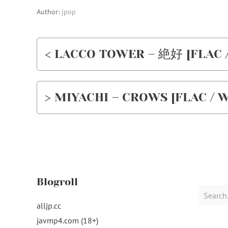
Author:
jpop
< LACCO TOWER – 絶好 [FLAC / 
> MIYACHI – CROWS [FLAC / WE
Blogroll
Search
for:
alljp.cc
javmp4.com (18+)