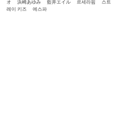
オ
浜崎あゆみ
藍井エイル
르세라핌
스트
레이 키즈
에스파