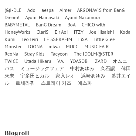
(G)I-DLE
Ado
aespa
Aimer
ARGONAVIS from BanG
Dream!
Ayumi Hamasaki
Ayumi Nakamura
BABYMETAL
BanG Dream
BoA
CHiCO with
HoneyWorks
ClariS
Eir Aoi
ITZY
Joe Hisaishi
Koda
Kumi
Leo Ieiri
LE SSERAFIM
LiSA
Little Glee
Monster
LOONA
miwa
MUCC
MUSIC FAIR
ReoNa
Stray Kids
Taeyeon
The IDOLM@STER
TWICE
Utada Hikaru
V.A.
YOASOBI
ZARD
オムニ
バス
ミュージックフェア
中村あゆみ
久石譲
倖田
來未
宇多田ヒカル
家入レオ
浜崎あゆみ
藍井エイ
ル
르세라핌
스트레이 키즈
에스파
Blogroll