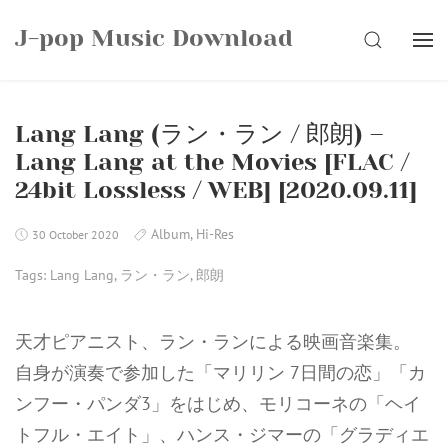
Skip
J-pop Music Download
to
SEARCH
content
Lang Lang (ラン・ラン / 郎朗) –
Lang Lang at the Movies [FLAC /
24bit Lossless / WEB] [2020.09.11]
Album
,
Hi-Res
30 October 2020
Tags:
Lang Lang
,
ラン・ラン
,
郎朗
天才ピアニスト、ラン・ランによる映画音楽集。
自身が演奏で参加した「マリリン 7日間の恋」「カ
ンフー・パンダ3」をはじめ、モリコーネの「ヘイ
トフル・エイト」、ハンス・ジマーの「グラディエ