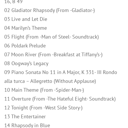
16, B 49
02 Gladiator Rhapsody (From -Gladiator-)
03 Live and Let Die
04 Marilyn’s Theme
05 Flight (From -Man of Steel- Soundtrack)
06 Poldark Prelude
07 Moon River (From -Breakfast at Tiffany’s-)
08 Oogway’s Legacy
09 Piano Sonata No 11 in A Major, K 331- III Rondo
alla turca – Allegretto (Without Applause)
10 Main Theme (From -Spider-Man-)
11 Overture (From -The Hateful Eight- Soundtrack)
12 Tonight (From -West Side Story-)
13 The Entertainer
14 Rhapsody in Blue