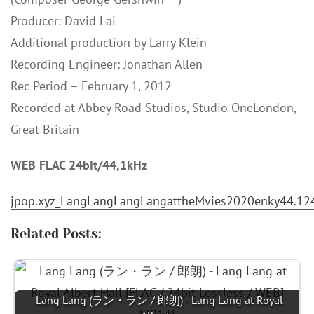
Producer: David Lai
Additional production by Larry Klein
Recording Engineer: Jonathan Allen
Rec Period – February 1, 2012
Recorded at Abbey Road Studios, Studio OneLondon,
Great Britain
WEB FLAC 24bit/44,1kHz
jpop.xyz_LangLangLangLangattheMvies2020enky44.124
Related Posts:
Lang Lang (ラン・ラン / 郎朗) - Lang Lang at Royal