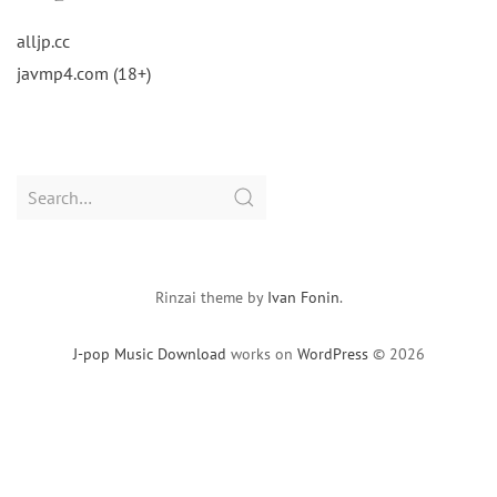
alljp.cc
javmp4.com (18+)
Search
for:
Rinzai theme by
Ivan Fonin
.
J-pop Music Download
works on
WordPress
© 2026