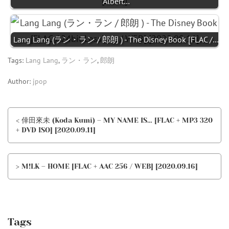
Albert…
Lang Lang (ラン・ラン / 郎朗 ) - The Disney Book [FLAC /…
Tags:
Lang Lang
,
ラン・ラン
,
郎朗
Author:
jpop
< 倖田來未 (Koda Kumi) – MY NAME IS… [FLAC + MP3 320
+ DVD ISO] [2020.09.11]
> M!LK – HOME [FLAC + AAC 256 / WEB] [2020.09.16]
Tags