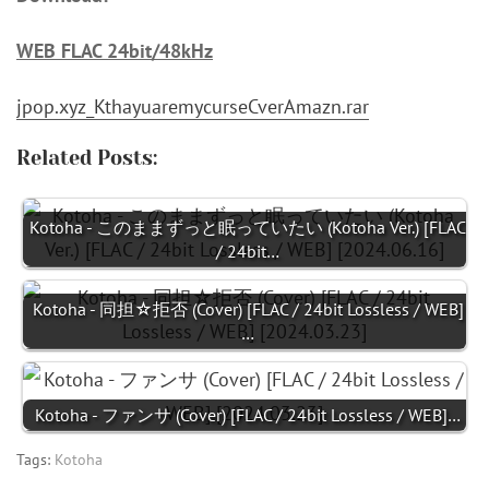
WEB FLAC 24bit/48kHz
jpop.xyz_KthayuaremycurseCverAmazn.rar
Related Posts:
Kotoha - このままずっと眠っていたい (Kotoha Ver.) [FLAC
/ 24bit…
Kotoha - 同担☆拒否 (Cover) [FLAC / 24bit Lossless / WEB]
…
Kotoha - ファンサ (Cover) [FLAC / 24bit Lossless / WEB]…
Tags:
Kotoha