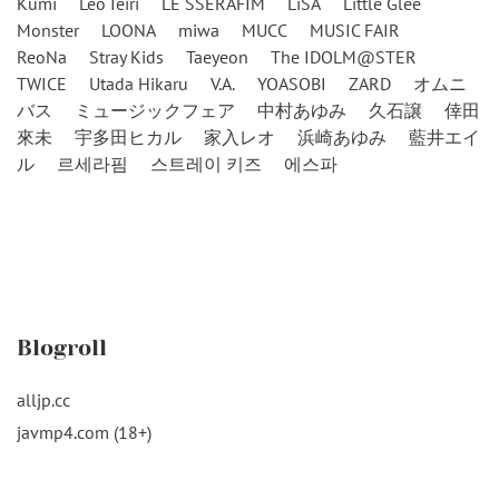
Kumi
Leo Ieiri
LE SSERAFIM
LiSA
Little Glee
Monster
LOONA
miwa
MUCC
MUSIC FAIR
ReoNa
Stray Kids
Taeyeon
The IDOLM@STER
TWICE
Utada Hikaru
V.A.
YOASOBI
ZARD
オムニ
バス
ミュージックフェア
中村あゆみ
久石譲
倖田
來未
宇多田ヒカル
家入レオ
浜崎あゆみ
藍井エイ
ル
르세라핌
스트레이 키즈
에스파
Blogroll
alljp.cc
javmp4.com (18+)