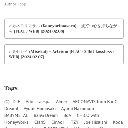
Author:
jpop
< カネヨリマサル (Kaneyorimasaru) – 波打つ心を持ちなが
ら [FLAC / WEB] [2024.02.08]
> ミセカイ (Misekai) – Artrium [FLAC / 24bit Lossless /
WEB] [2024.02.07]
Tags
(G)I-DLE
Ado
aespa
Aimer
ARGONAVIS from BanG
Dream!
Ayumi Hamasaki
Ayumi Nakamura
BABYMETAL
BanG Dream
BoA
CHiCO with
HoneyWorks
ClariS
Eir Aoi
ITZY
Joe Hisaishi
Koda