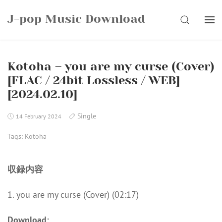
Skip
J-pop Music Download
to
SEARCH
content
Kotoha – you are my curse (Cover)
[FLAC / 24bit Lossless / WEB]
[2024.02.10]
Single
14 February 2024
Tags:
Kotoha
収録内容
1. you are my curse (Cover) (02:17)
Download: