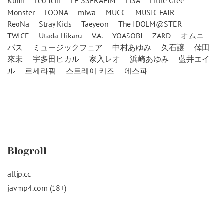
Kumi
Leo Ieiri
LE SSERAFIM
LiSA
Little Glee
Monster
LOONA
miwa
MUCC
MUSIC FAIR
ReoNa
Stray Kids
Taeyeon
The IDOLM@STER
TWICE
Utada Hikaru
V.A.
YOASOBI
ZARD
オムニ
バス
ミュージックフェア
中村あゆみ
久石譲
倖田
來未
宇多田ヒカル
家入レオ
浜崎あゆみ
藍井エイ
ル
르세라핌
스트레이 키즈
에스파
Blogroll
alljp.cc
javmp4.com (18+)