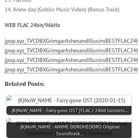
14. Knew day (Goblin Music Video) (Bonus Track)
WEB FLAC 24bit/96kHz
jpop.xyz_TVCDBXGrimgarAshesandIllusinsBESTFLAC24bi
jpop.xyz_TVCDBXGrimgarAshesandIllusinsBESTFLAC24bi
jpop.xyz_TVCDBXGrimgarAshesandIllusinsBESTFLAC24bi
jpop.xyz_TVCDBXGrimgarAshesandIllusinsBESTFLAC24bi
Related Posts:
(K)NoW_NAME - Fairy gone OST [FLAC / 24bit Lossless…
(K)NoW_NAME - ANIME DOROHEDORO Original
Soundtrack…