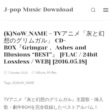
Skip
J-pop Music Download
to
SEARCH
content
(K)NoW_NAME – TVアニメ「灰と幻
想のグリムガル」 CD-
BOX『Grimgar， Ashes and
Illusions “BEST”』 [FLAC / 24bit
Lossless / WEB] [2016.05.18]
Album
,
Hi-Res
7 October 2020
Tags:
(K)NoW_NAME
TVアニメ『灰と幻想のグリムガル』主題歌・挿入
歌・劇中BGMを完全収録したベストアルバム！