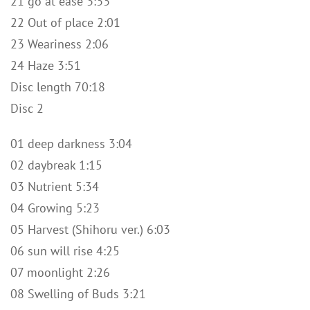
21 go at ease 3:33
22 Out of place 2:01
23 Weariness 2:06
24 Haze 3:51
Disc length 70:18
Disc 2
01 deep darkness 3:04
02 daybreak 1:15
03 Nutrient 5:34
04 Growing 5:23
05 Harvest (Shihoru ver.) 6:03
06 sun will rise 4:25
07 moonlight 2:26
08 Swelling of Buds 3:21