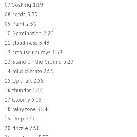
07 Soaking 1:19
08 seeds 5:39
09 Plant 2:36
10 Germination 2:20
11 cloudiness 3:43
12 crepuscular rays 1:59
13 Stand on the Ground 3:23
14 mild climate 2:55
15 Up draft 2:58
16 thunder 1:34
17 Gloomy 3:08
18 rainy tone 3:14
19 Drop 3:10
20 drizzle 2:58