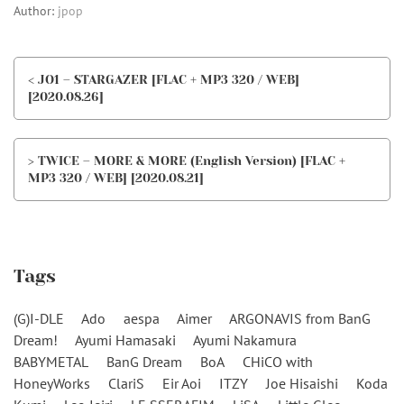
Author:
jpop
< JO1 – STARGAZER [FLAC + MP3 320 / WEB]
[2020.08.26]
> TWICE – MORE & MORE (English Version) [FLAC +
MP3 320 / WEB] [2020.08.21]
Tags
(G)I-DLE
Ado
aespa
Aimer
ARGONAVIS from BanG
Dream!
Ayumi Hamasaki
Ayumi Nakamura
BABYMETAL
BanG Dream
BoA
CHiCO with
HoneyWorks
ClariS
Eir Aoi
ITZY
Joe Hisaishi
Koda