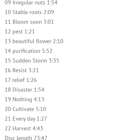
09 Irregular nuts 1:54
10 Stable roots 2:09
11 Bloom soon 3:01
12 pest 1:21
13 beautiful flower 2:10
14 purification 5:52
15 Sudden Storm 3:35
16 Resist 3:21
17 relief 1:26
18 Disaster 1:54
19 Nothing 4:13
20 Cultivate 5:10
21 Every day 1:27
22 Harvest 4:43
Disc length 73:47