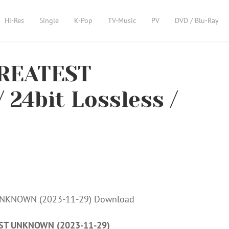
Hi-Res
Single
K-Pop
TV-Music
PV
DVD / Blu-Ray
GREATEST
24bit Lossless /
EST UNKNOWN (2023-11-29)