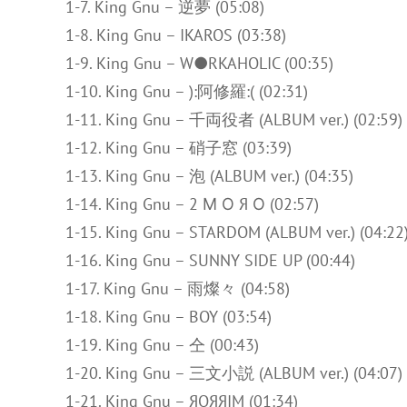
1-7. King Gnu – 逆夢 (05:08)
1-8. King Gnu – IKAROS (03:38)
1-9. King Gnu – W●RKAHOLIC (00:35)
1-10. King Gnu – ):阿修羅:( (02:31)
1-11. King Gnu – 千両役者 (ALBUM ver.) (02:59)
1-12. King Gnu – 硝子窓 (03:39)
1-13. King Gnu – 泡 (ALBUM ver.) (04:35)
1-14. King Gnu – 2 Μ Ο Я Ο (02:57)
1-15. King Gnu – STARDOM (ALBUM ver.) (04:22
1-16. King Gnu – SUNNY SIDE UP (00:44)
1-17. King Gnu – 雨燦々 (04:58)
1-18. King Gnu – BOY (03:54)
1-19. King Gnu – 仝 (00:43)
1-20. King Gnu – 三文小説 (ALBUM ver.) (04:07)
1-21. King Gnu – ЯOЯЯIM (01:34)