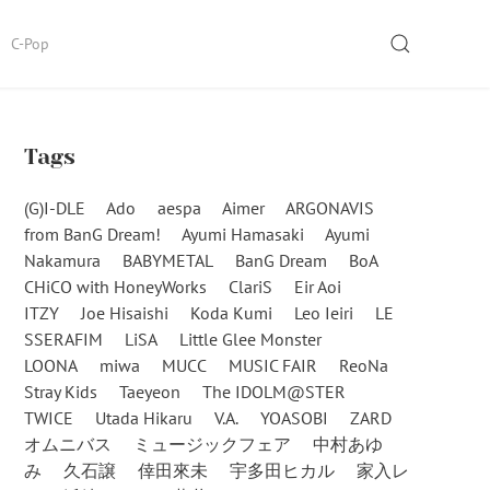
SEARCH
C-Pop
Tags
(G)I-DLE
Ado
aespa
Aimer
ARGONAVIS
from BanG Dream!
Ayumi Hamasaki
Ayumi
Nakamura
BABYMETAL
BanG Dream
BoA
CHiCO with HoneyWorks
ClariS
Eir Aoi
ITZY
Joe Hisaishi
Koda Kumi
Leo Ieiri
LE
SSERAFIM
LiSA
Little Glee Monster
LOONA
miwa
MUCC
MUSIC FAIR
ReoNa
Stray Kids
Taeyeon
The IDOLM@STER
TWICE
Utada Hikaru
V.A.
YOASOBI
ZARD
オムニバス
ミュージックフェア
中村あゆ
み
久石譲
倖田來未
宇多田ヒカル
家入レ