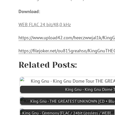
Download:
WEB FLAC 24 bit/48,0 kHz
https://www.upload42.com/heeczwwjal1k/Ki
https://filejoker.net/ou815greahso/KingGn
Related Posts:
King Gnu - King Gnu Dom
King Gnu - THE GREATEST UNKNOWN [CD + Blu-r
King Gnu - Ceremony [FLAC / 24bit Lossless / WEB]…