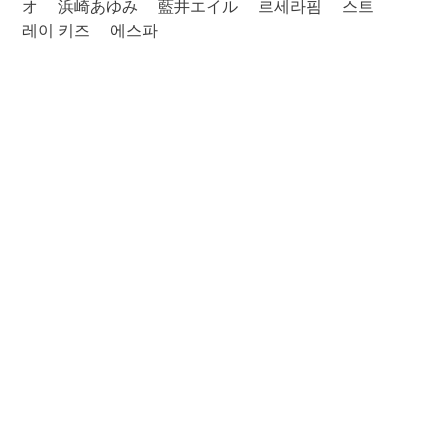
オ
浜崎あゆみ
藍井エイル
르세라핌
스트
레이 키즈
에스파