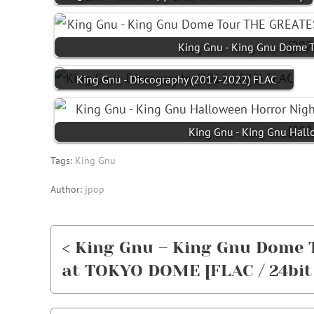
King Gnu - King Gnu Dom
King Gnu - Discography (2017-2022) FLAC
King Gnu - King Gnu Hall
Tags:
King Gnu
Author:
jpop
< King Gnu – King Gnu Dom
at TOKYO DOME [FLAC / 24bit 