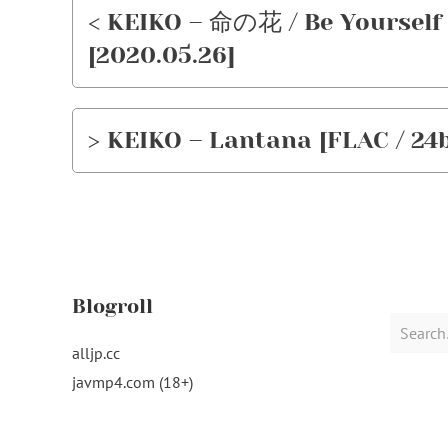
< KEIKO – 命の花 / Be Yourself 
[2020.05.26]
> KEIKO – Lantana [FLAC / 24b
Blogroll
Search
for:
alljp.cc
javmp4.com (18+)