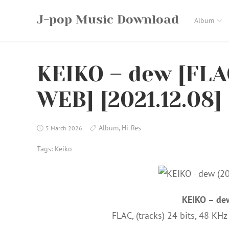
Skip
J-pop Music Download
to
Album
content
KEIKO – dew [FLAC
WEB] [2021.12.08]
Album
,
Hi-Res
5 March 2026
Tags:
Keiko
KEIKO – de
FLAC, (tracks) 24 bits, 48 KH