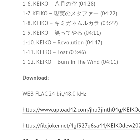
1-6. KEIKO – 八月の空 (04:28)
1-7. KEIKO – 現実のメタファー (04:22)
1-8. KEIKO – キミガネムルカラ (03:22)
1-9. KEIKO – 笑ってやる (04:11)
1-10. KEIKO – Revolution (04:47)
1-11. KEIKO – Lost (03:46)
1-12. KEIKO – Burn In The Wind (04:11)
Download:
WEB FLAC 24 bit/48,0 kHz
https://www.upload42.com/jho3jinth04g/KEIK
https://filejoker.net/4gf927q6sa44/KEIKOdew2