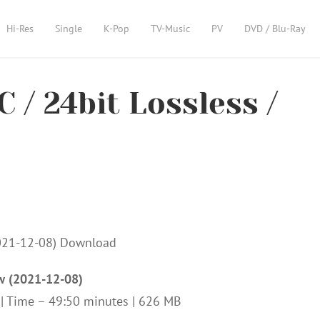
Hi-Res
Single
K-Pop
TV-Music
PV
DVD / Blu-Ray
 / 24bit Lossless /
w (2021-12-08)
z | Time – 49:50 minutes | 626 MB