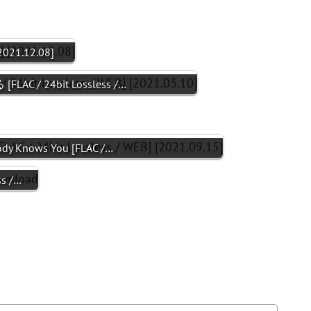
2021.12.08]
AC / 24bit Lossless /…
body Knows You [FLAC /…
ss /…