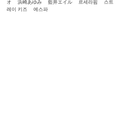
オ
浜崎あゆみ
藍井エイル
르세라핌
스트
레이 키즈
에스파