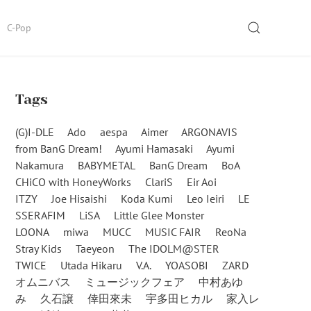
SEARCH
C-Pop
Tags
(G)I-DLE
Ado
aespa
Aimer
ARGONAVIS
from BanG Dream!
Ayumi Hamasaki
Ayumi
Nakamura
BABYMETAL
BanG Dream
BoA
CHiCO with HoneyWorks
ClariS
Eir Aoi
ITZY
Joe Hisaishi
Koda Kumi
Leo Ieiri
LE
SSERAFIM
LiSA
Little Glee Monster
LOONA
miwa
MUCC
MUSIC FAIR
ReoNa
Stray Kids
Taeyeon
The IDOLM@STER
TWICE
Utada Hikaru
V.A.
YOASOBI
ZARD
オムニバス
ミュージックフェア
中村あゆ
み
久石譲
倖田來未
宇多田ヒカル
家入レ