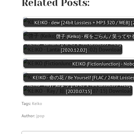
Related Posts:
KEIKO - dew [24bit Lossless + MP3 320 / WEB] [
啓子 (Keiko) - 桜をごらん / 笑ってやる [FL
KEIKO - Lantana [FLAC / 24bit Lossless / WEB]
[2020.12.02]
KEIKO (FictionJunction) - No
KEIKO - 命の花 / Be Yourself [FLAC / 24bit Lossle
KEIKO - Ray / 始まり [FLAC / 24bit Lossless / WEB]
[2020.07.15]
Tags:
Keiko
Author:
jpop