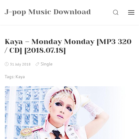
Skip
J-pop Music Download
to
SEARCH
content
Kaya – Monday Monday [MP3 320
/ CD] [2018.07.18]
Single
31 July 2018
Tags:
Kaya