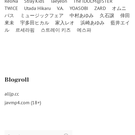
ReoNa
Stray Kids
Taeyeon
The IDOLM@STER
TWICE
Utada Hikaru
V.A.
YOASOBI
ZARD
オムニ
バス
ミュージックフェア
中村あゆみ
久石譲
倖田
來未
宇多田ヒカル
家入レオ
浜崎あゆみ
藍井エイ
ル
르세라핌
스트레이 키즈
에스파
Blogroll
alljp.cc
javmp4.com (18+)
Search