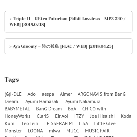
< Triple H – REtro Futurism [24bit Lossless + MP3 320 /
WEB] [2018.07.18]
> Aya Gloomy – 陸の孤島 [FLAC / WEB] [2018.04.25]
Tags
(G)I-DLE
Ado
aespa
Aimer
ARGONAVIS from BanG
Dream!
Ayumi Hamasaki
Ayumi Nakamura
BABYMETAL
BanG Dream
BoA
CHiCO with
HoneyWorks
ClariS
Eir Aoi
ITZY
Joe Hisaishi
Koda
Kumi
Leo Ieiri
LE SSERAFIM
LiSA
Little Glee
Monster
LOONA
miwa
MUCC
MUSIC FAIR