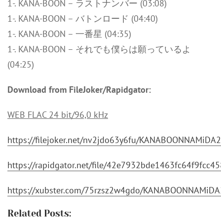
1-. KANA-BOON – ラストナンバー (03:08)
1-. KANA-BOON – バトンロード (04:40)
1-. KANA-BOON – 一番星 (04:35)
1-. KANA-BOON – それでも僕らは願っているよ
(04:25)
Download from FileJoker/Rapidgator:
WEB FLAC 24 bit/96,0 kHz
https://filejoker.net/nv2jdo63y6fu/KANABOONNAMiDA
https://rapidgator.net/file/42e7932bde1463fc64f9f
https://xubster.com/75rzsz2w4gdo/KANABOONNAMiDA
Related Posts: