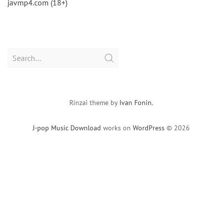
javmp4.com (18+)
Search
for:
Rinzai theme by
Ivan Fonin
.
J-pop Music Download
works on
WordPress
© 2026