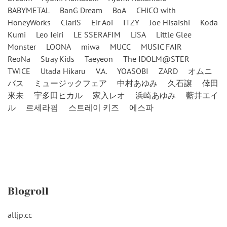
BABYMETAL
BanG Dream
BoA
CHiCO with
HoneyWorks
ClariS
Eir Aoi
ITZY
Joe Hisaishi
Koda
Kumi
Leo Ieiri
LE SSERAFIM
LiSA
Little Glee
Monster
LOONA
miwa
MUCC
MUSIC FAIR
ReoNa
Stray Kids
Taeyeon
The IDOLM@STER
TWICE
Utada Hikaru
V.A.
YOASOBI
ZARD
オムニ
バス
ミュージックフェア
中村あゆみ
久石譲
倖田
來未
宇多田ヒカル
家入レオ
浜崎あゆみ
藍井エイ
ル
르세라핌
스트레이 키즈
에스파
Blogroll
alljp.cc