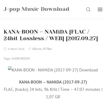
Skip
J-pop Music Download
to
SEARCH
content
KANA-BOON – NAMiDA [FLAC /
24bit Lossless / WEB] [2017.09.27]
Album
,
Hi-Res
3 March 2026
Tags:
KANA-BOON
KANA-BOON – NAMiDA (2017-09-27)
FLAC, (tracks) 24 bits, 96 KHz | Time – 47:07 minutes |
1,07 GB