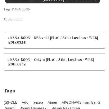
Tags:
KANA-BOON
Author:
jpop
< KANA-BOON – KBB vol.1 [FLAC / 24bit Lossless / WEB]
[2018.03.14]
> KANA-BOON – Origin [FLAC / 24bit Lossless / WEB]
[2016.02.17]
Tags
(G)I-DLE
Ado
aespa
Aimer
ARGONAVIS from BanG
Dream!
Ayumi Hamasaki
Ayumi Nakamura