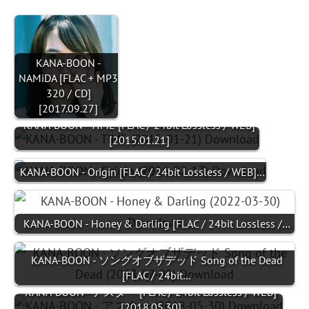
KANA-BOON -
NAMiDA [FLAC + MP3
320 / CD]
[2017.09.27]
KANA-BOON - TIME [FLAC / 24bit Lossless / WEB]
[2015.01.21]
KANA-BOON - Origin [FLAC / 24bit Lossless / WEB]…
KANA-BOON - Honey & Darling [FLAC / 24bit Lossless /…
KANA-BOON - ソングオブザデッド Song of the Dead
[FLAC / 24bit…
KANA-BOON - アスター [FLAC / 24bit Lossless / WEB]
[2018.05.30]