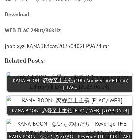
Download:
WEB FLAC 24bit/96kHz
jpop.xyz_KANABNfeat.20230402EP9624.rar
Related Posts:
KANA-BOON - 恋愛至上主義 (10th Anniversary Edition)
[FLAC…
KANA-BOON - 恋愛至上主義 [FLAC / WEB] [2023.06.14]
KANA-BOON - ないものねだり - Revenge THE FIRST TAKE