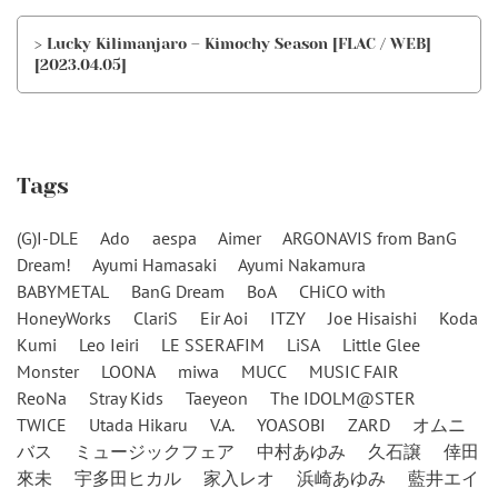
> Lucky Kilimanjaro – Kimochy Season [FLAC / WEB]
[2023.04.05]
Tags
(G)I-DLE
Ado
aespa
Aimer
ARGONAVIS from BanG
Dream!
Ayumi Hamasaki
Ayumi Nakamura
BABYMETAL
BanG Dream
BoA
CHiCO with
HoneyWorks
ClariS
Eir Aoi
ITZY
Joe Hisaishi
Koda
Kumi
Leo Ieiri
LE SSERAFIM
LiSA
Little Glee
Monster
LOONA
miwa
MUCC
MUSIC FAIR
ReoNa
Stray Kids
Taeyeon
The IDOLM@STER
TWICE
Utada Hikaru
V.A.
YOASOBI
ZARD
オムニ
バス
ミュージックフェア
中村あゆみ
久石譲
倖田
來未
宇多田ヒカル
家入レオ
浜崎あゆみ
藍井エイ