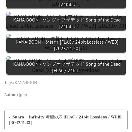
[24bit…
KANA-BOON - ソングオブザデッド Song of the Dead
[24bit…
KANA-BOON - 夕暮れ [FLAC / 24bit Lossless / WEB]
[2023.11.20]
KANA-BOON - ソングオブザデッド Song of the Dead
[FLAC / 24bit…
Tags:
KANA-BOON
Author:
jpop
< Suara – Infinity 希望の扉 [FLAC / 24bit Lossless / WEB]
[2022.11.23]