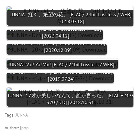
JUNNA - 紅く、絶望の花。 [FLAC / 24bit Lossless / WEB]
[2018.07.18]
JUNNA - Dear [FLAC / 24bit Lossless / WEB]
[2023.04.12]
JUNNA - 20×20 [FLAC / 24bit Lossless / WEB]
[2020.12.09]
JUNNA - Vai! Ya! Vai! [FLAC / 24bit Lossless / WEB]…
JUNNA - イルイミ [FLAC / 24bit Lossless / WEB]
[2019.07.24]
JUNNA - 17才が美しいなんて、誰が言った。 [FLAC + MP3
320 / CD] [2018.10.31]
Tags:
JUNNA
Author:
jpop