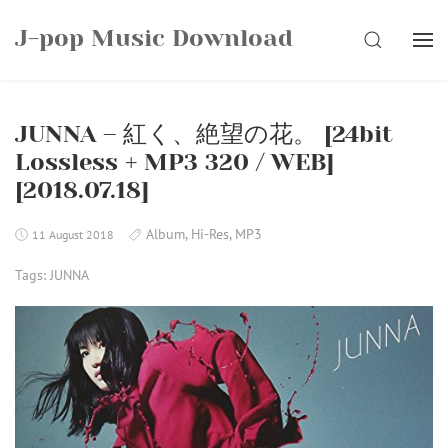
Skip
J-pop Music Download
to
SEARCH
content
JUNNA – 紅く、絶望の花。 [24bit
Lossless + MP3 320 / WEB]
[2018.07.18]
Album
,
Hi-Res
,
MP3
11 August 2018
Tags:
JUNNA