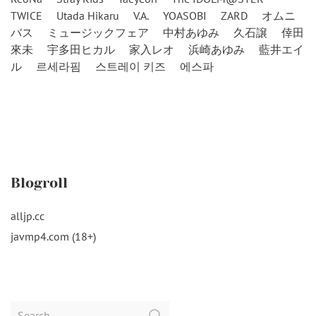
TWICE
Utada Hikaru
V.A.
YOASOBI
ZARD
オムニ
バス
ミュージックフェア
中村あゆみ
久石譲
倖田
來未
宇多田ヒカル
家入レオ
浜崎あゆみ
藍井エイ
ル
르세라핌
스트레이 키즈
에스파
Blogroll
alljp.cc
javmp4.com (18+)
Search