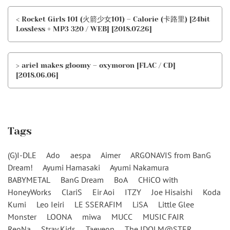
< Rocket Girls 101 (火箭少女101) – Calorie (卡路里) [24bit
Lossless + MP3 320 / WEB] [2018.07.26]
> ariel makes gloomy – oxymoron [FLAC / CD]
[2018.06.06]
Tags
(G)I-DLE
Ado
aespa
Aimer
ARGONAVIS from BanG
Dream!
Ayumi Hamasaki
Ayumi Nakamura
BABYMETAL
BanG Dream
BoA
CHiCO with
HoneyWorks
ClariS
Eir Aoi
ITZY
Joe Hisaishi
Koda
Kumi
Leo Ieiri
LE SSERAFIM
LiSA
Little Glee
Monster
LOONA
miwa
MUCC
MUSIC FAIR
ReoNa
Stray Kids
Taeyeon
The IDOLM@STER