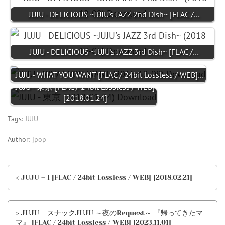
JUJU - DELICIOUS ~JUJU's JAZZ 2nd Dish~ [FLAC /…
JUJU - DELICIOUS ~JUJU's JAZZ 3rd Dish~ [FLAC /…
JUJU - WHAT YOU WANT [FLAC / 24bit Lossless / WEB]…
JUJU - 東京 [FLAC / 24bit Lossless / WEB]
[2018.01.24]
Tags:
JUJU
Author:
jpop
< JUJU – I [FLAC / 24bit Lossless / WEB] [2018.02.21]
> JUJU – スナックJUJU ～夜のRequest～ 『帰ってきたマ
マ』 [FLAC / 24bit Lossless / WEB] [2023.11.01]