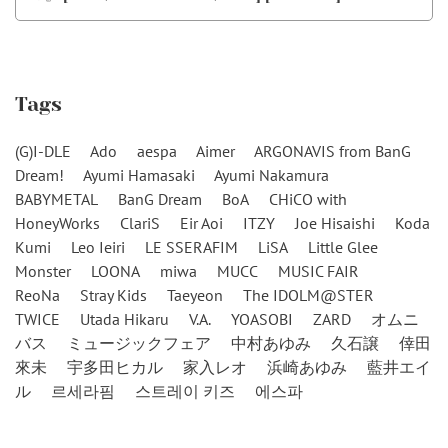
Tags
(G)I-DLE
Ado
aespa
Aimer
ARGONAVIS from BanG
Dream!
Ayumi Hamasaki
Ayumi Nakamura
BABYMETAL
BanG Dream
BoA
CHiCO with
HoneyWorks
ClariS
Eir Aoi
ITZY
Joe Hisaishi
Koda
Kumi
Leo Ieiri
LE SSERAFIM
LiSA
Little Glee
Monster
LOONA
miwa
MUCC
MUSIC FAIR
ReoNa
Stray Kids
Taeyeon
The IDOLM@STER
TWICE
Utada Hikaru
V.A.
YOASOBI
ZARD
オムニ
バス
ミュージックフェア
中村あゆみ
久石譲
倖田
來未
宇多田ヒカル
家入レオ
浜崎あゆみ
藍井エイ
ル
르세라핌
스트레이 키즈
에스파