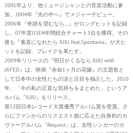
2001年より、他ミュージシャンとの音楽活動に参
加。2004年『光の中へ』でメジャーデビュー。
2006年『奇跡を望むなら…』がロングヒットを記録
し、07年度USEN年間総合チャート1位を獲得。その
後も『素直になれたら JUJU feat.Spontania』が大ヒ
ットを記録、ブレイクを果たす。
2009年リリースの『明日がくるなら JUJU with
JAY’ED』は、映画『余命1ヶ月の花嫁』の主題歌と
して日本中の女性たちの涙と注目を独占した。2010
年、「今の私の正直な気持ちをまとめた」というア
ルバム『JUJU』をリリース。
第52回日本レコード大賞優秀アルバム賞を受賞。さ
らにファンからのリクエスト曲に応えた自身初のカ
ヴァーアルバム「Request」は、女性シンガーのカ