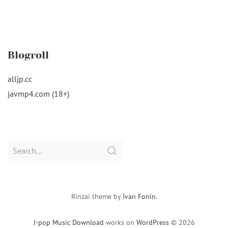
Blogroll
alljp.cc
javmp4.com (18+)
Search
for:
Rinzai theme by
Ivan Fonin
.
J-pop Music Download
works on
WordPress
© 2026