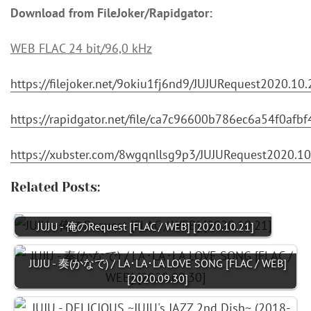
Download from FileJoker/Rapidgator:
WEB FLAC 24 bit/96,0 kHz
https://filejoker.net/9okiu1fj6nd9/JUJURequest2020.1
https://rapidgator.net/file/ca7c96600b786ec6a54f0af
https://xubster.com/8wgqnllsg9p3/JUJURequest2020.1
Related Posts:
JUJU - 俺のRequest [FLAC / WEB] [2020.10.21]
JUJU - 奏(かなで) / LA･LA･LA LOVE SONG [FLAC / WEB]
[2020.09.30]