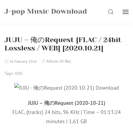
Skip
J-pop Music Download
to
SEARCH
content
JUJU – 俺のRequest [FLAC / 24bit
Lossless / WEB] [2020.10.21]
Album
,
Hi-Res
26 February 2026
Tags:
JUJU
JUJU – 俺のRequest (2020-10-21)
FLAC, (tracks) 24 bits, 96 KHz | Time – 01:13:24
minutes | 1,61 GB