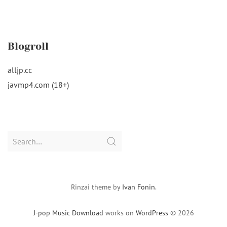
Blogroll
alljp.cc
javmp4.com (18+)
Search
for:
Rinzai theme by
Ivan Fonin
.
J-pop Music Download
works on
WordPress
© 2026