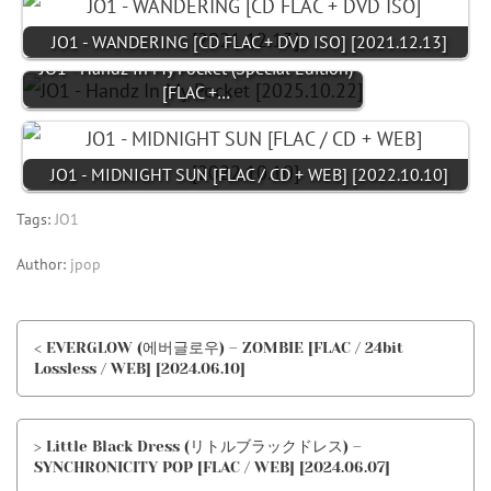
JO1 - WANDERING [CD FLAC + DVD ISO] [2021.12.13]
JO1 - Handz In My Pocket (Special Edition)
[FLAC +…
JO1 - MIDNIGHT SUN [FLAC / CD + WEB] [2022.10.10]
Tags:
JO1
Author:
jpop
< EVERGLOW (에버글로우) – ZOMBIE [FLAC / 24bit
Lossless / WEB] [2024.06.10]
> Little Black Dress (リトルブラックドレス) –
SYNCHRONICITY POP [FLAC / WEB] [2024.06.07]