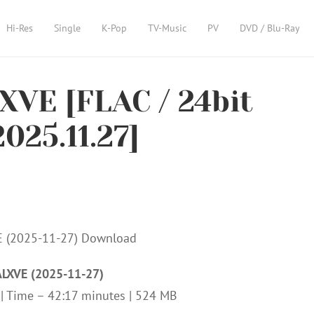
Hi-Res
Single
K-Pop
TV-Music
PV
DVD / Blu-Ray
XVE [FLAC / 24bit
025.11.27]
ALXVE (2025-11-27)
z | Time – 42:17 minutes | 524 MB