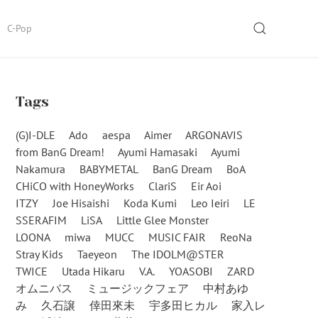
SEARCH
C-Pop
Tags
(G)I-DLE
Ado
aespa
Aimer
ARGONAVIS
from BanG Dream!
Ayumi Hamasaki
Ayumi
Nakamura
BABYMETAL
BanG Dream
BoA
CHiCO with HoneyWorks
ClariS
Eir Aoi
ITZY
Joe Hisaishi
Koda Kumi
Leo Ieiri
LE
SSERAFIM
LiSA
Little Glee Monster
LOONA
miwa
MUCC
MUSIC FAIR
ReoNa
Stray Kids
Taeyeon
The IDOLM@STER
TWICE
Utada Hikaru
V.A.
YOASOBI
ZARD
オムニバス
ミュージックフェア
中村あゆ
み
久石譲
倖田來未
宇多田ヒカル
家入レ