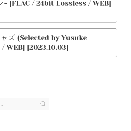
C / 24bit Lossless / WEB]
ャズ (Selected by Yusuke
 / WEB] [2023.10.03]