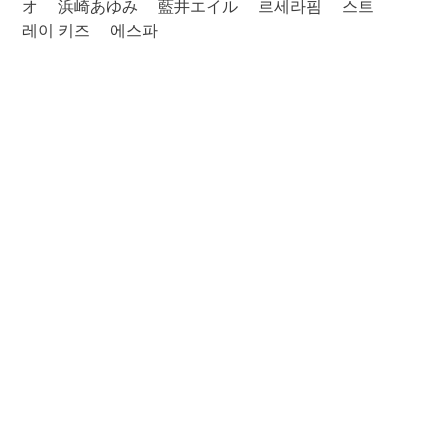
オ
浜崎あゆみ
藍井エイル
르세라핌
스트
레이 키즈
에스파