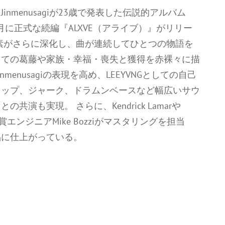
menusagiが23歳で発表した伝説的アルバム
年11月に正式な続編『ALXVE（アライブ）』がリリー
素がさらに深化し、曲が連続してひとつの物語を
しての葛藤や家族・幸福・喪失と獲得を赤裸々に描
enusagiの表現を高め、LEEYVNGとしての自己
ラップ、ジャーク、ドラムンベースなど幅広いサウ
も実現。 さらに、Kendrick Lamarや
ー受賞エンジニアMike Bozziがマスタリングを担当
品に仕上がっている。