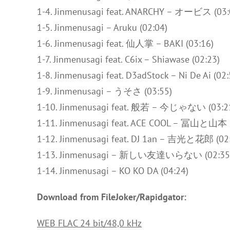
1-4. Jinmenusagi feat. ANARCHY – オービス (03:
1-5. Jinmenusagi – Aruku (02:04)
1-6. Jinmenusagi feat. 仙人掌 – BAKI (03:16)
1-7. Jinmenusagi feat. C6ix – Shiawase (02:23)
1-8. Jinmenusagi feat. D3adStock – Ni De Ai (02:
1-9. Jinmenusagi – うそさ (03:55)
1-10. Jinmenusagi feat. 般若 – 今じゃない (03:2
1-11. Jinmenusagi feat. ACE COOL – 冨山と山本 (
1-12. Jinmenusagi feat. DJ 1an – 吉光と花郎 (02
1-13. Jinmenusagi – 新しい友達いらない (02:35
1-14. Jinmenusagi – KO KO DA (04:24)
Download from FileJoker/Rapidgator:
WEB FLAC 24 bit/48,0 kHz