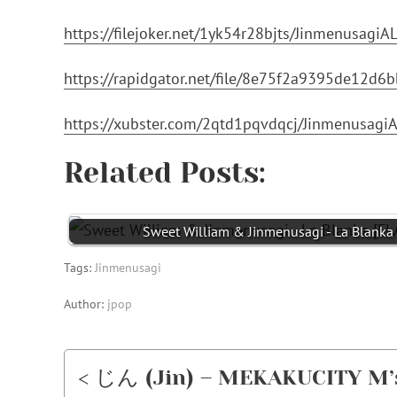
https://filejoker.net/1yk54r28bjts/Jinmenusag
https://rapidgator.net/file/8e75f2a9395de12
https://xubster.com/2qtd1pqvdqcj/Jinmenusag
Related Posts:
Sweet William & Jinmenusagi - La Blanka
Tags:
Jinmenusagi
Author:
jpop
< じん (Jin) – MEKAKUCI