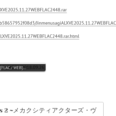
iALXVE2025.11.27WEBFLAC2448.rar
d6bb58657952f08d3/JinmenusagiALXVE2025.11.27WEBFLAC2
iALXVE2025.11.27WEBFLAC2448.rar.html
 [FLAC / WEB]…
TY M’s 2 ~メカクシティアクターズ・ヴ