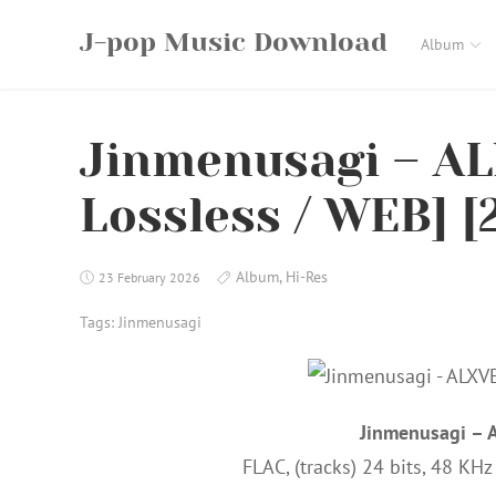
Skip
J-pop Music Download
to
Album
content
Jinmenusagi – AL
Lossless / WEB] [2
Album
,
Hi-Res
23 February 2026
Tags:
Jinmenusagi
Jinmenusagi – 
FLAC, (tracks) 24 bits, 48 KH