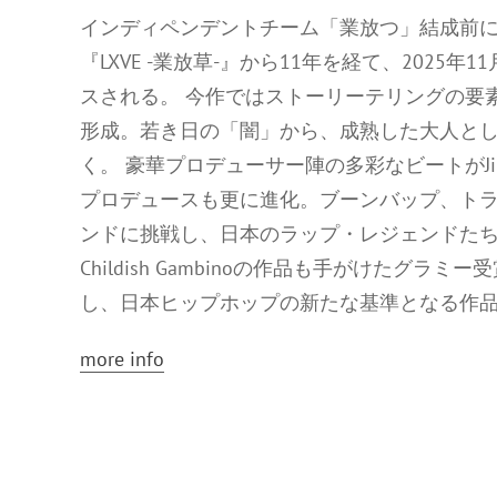
インディペンデントチーム「業放つ」結成前にJin
『LXVE -業放草-』から11年を経て、2025
スされる。 今作ではストーリーテリングの要
形成。若き日の「闇」から、成熟した大人と
く。 豪華プロデューサー陣の多彩なビートがJinm
プロデュースも更に進化。ブーンバップ、ト
ンドに挑戦し、日本のラップ・レジェンドたちとの共演
Childish Gambinoの作品も手がけたグラミ
し、日本ヒップホップの新たな基準となる作
more info