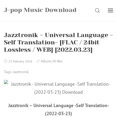
Skip
J-pop Music Download
to
SEARCH
content
Jazztronik – Universal Language -
Self Translation- [FLAC / 24bit
Lossless / WEB] [2022.03.23]
Album
,
Hi-Res
23 February 2026
Tags:
Jazztronik
Jazztronik – Universal Language -Self Translation-
(2022-03-23)