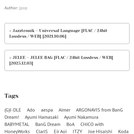
Author:
jpop
< Jazztronik – Universal Language [FLAC / 24bit
Lossless / WEB] [2021.10.06]
> JELEE – JELEE BAG [FLAC / 24bit Lossless / WEB]
[2025.12.03]
Tags
(G)I-DLE
Ado
aespa
Aimer
ARGONAVIS from BanG
Dream!
Ayumi Hamasaki
Ayumi Nakamura
BABYMETAL
BanG Dream
BoA
CHiCO with
HoneyWorks
ClariS
Eir Aoi
ITZY
Joe Hisaishi
Koda