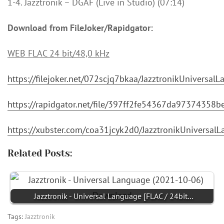
1-4. Jazztronik – DGAF (Live in Studio) (07:14)
Download from FileJoker/Rapidgator:
WEB FLAC 24 bit/48,0 kHz
https://filejoker.net/072scjq7bkaa/JazztronikUnivers
https://rapidgator.net/file/397ff2fe54367da97374358
https://xubster.com/coa31jcyk2d0/JazztronikUniversa
Related Posts:
Jazztronik - Universal Language [FLAC / 24bit…
Tags:
Jazztronik