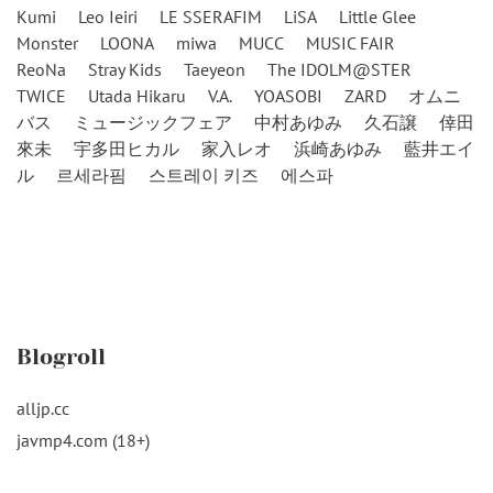
Kumi
Leo Ieiri
LE SSERAFIM
LiSA
Little Glee
Monster
LOONA
miwa
MUCC
MUSIC FAIR
ReoNa
Stray Kids
Taeyeon
The IDOLM@STER
TWICE
Utada Hikaru
V.A.
YOASOBI
ZARD
オムニ
バス
ミュージックフェア
中村あゆみ
久石譲
倖田
來未
宇多田ヒカル
家入レオ
浜崎あゆみ
藍井エイ
ル
르세라핌
스트레이 키즈
에스파
Blogroll
alljp.cc
javmp4.com (18+)