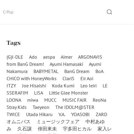
SEARCH
C-Pop
Tags
(G)I-DLE
Ado
aespa
Aimer
ARGONAVIS
from BanG Dream!
Ayumi Hamasaki
Ayumi
Nakamura
BABYMETAL
BanG Dream
BoA
CHiCO with HoneyWorks
ClariS
Eir Aoi
ITZY
Joe Hisaishi
Koda Kumi
Leo Ieiri
LE
SSERAFIM
LiSA
Little Glee Monster
LOONA
miwa
MUCC
MUSIC FAIR
ReoNa
Stray Kids
Taeyeon
The IDOLM@STER
TWICE
Utada Hikaru
V.A.
YOASOBI
ZARD
オムニバス
ミュージックフェア
中村あゆ
み
久石譲
倖田來未
宇多田ヒカル
家入レ