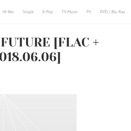
Hi-Res
Single
K-Pop
TV-Music
PV
DVD / Blu-Ray
– FUTURE [FLAC +
018.06.06]