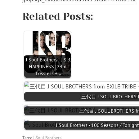
Related Posts:
J Soul Brothers - J.S.B.
HAPPINESS [24bit
Lossless +…
三代目 J SOUL BROTHERS fr
三代目 J SOUL BROTHERS from
J Soul Brothers - 100 Seasons / Tonig
Tags:
J Soul Brothers