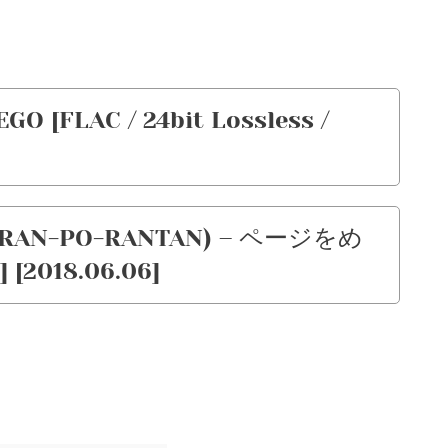
O [FLAC / 24bit Lossless /
AN-PO-RANTAN) – ページをめ
[2018.06.06]