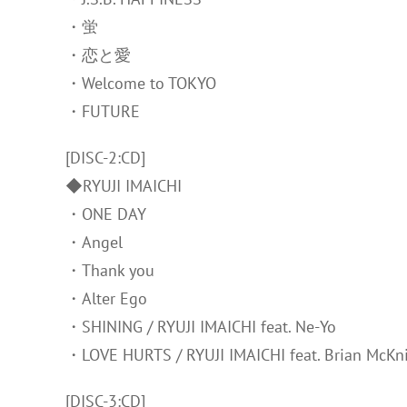
・蛍
・恋と愛
・Welcome to TOKYO
・FUTURE
[DISC-2:CD]
◆RYUJI IMAICHI
・ONE DAY
・Angel
・Thank you
・Alter Ego
・SHINING / RYUJI IMAICHI feat. Ne-Yo
・LOVE HURTS / RYUJI IMAICHI feat. Brian McKn
[DISC-3:CD]