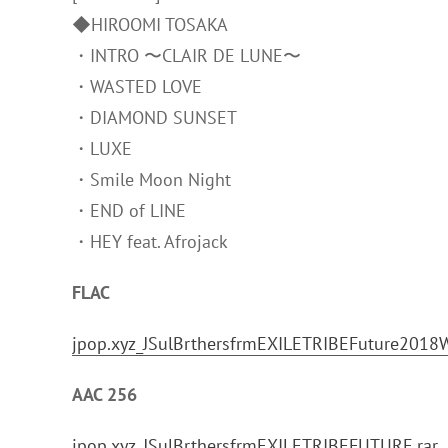
◆HIROOMI TOSAKA
・INTRO 〜CLAIR DE LUNE〜
・WASTED LOVE
・DIAMOND SUNSET
・LUXE
・Smile Moon Night
・END of LINE
・HEY feat. Afrojack
FLAC
jpop.xyz_JSulBrthersfrmEXILETRIBEFuture2018
AAC 256
jpop.xyz_JSulBrthersfrmEXILETRIBEFUTURE.rar