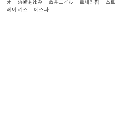
オ
浜崎あゆみ
藍井エイル
르세라핌
스트
레이 키즈
에스파