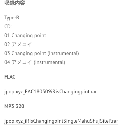
収録内容
Type-B:
CD:
01 Changing point
02 アメコイ
03 Changing point (Instrumental)
04 アメコイ (Instrumental)
FLAC
jpop.xyz_EAC180509iRisChangingpint.rar
MP3 320
jpop.xyz_iRisChangingpintSingleMahuShujSiteP.rar