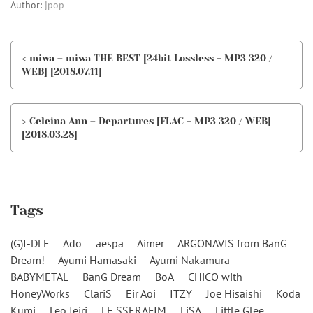
Author:
jpop
< miwa – miwa THE BEST [24bit Lossless + MP3 320 /
WEB] [2018.07.11]
> Celeina Ann – Departures [FLAC + MP3 320 / WEB]
[2018.03.28]
Tags
(G)I-DLE
Ado
aespa
Aimer
ARGONAVIS from BanG
Dream!
Ayumi Hamasaki
Ayumi Nakamura
BABYMETAL
BanG Dream
BoA
CHiCO with
HoneyWorks
ClariS
Eir Aoi
ITZY
Joe Hisaishi
Koda
Kumi
Leo Ieiri
LE SSERAFIM
LiSA
Little Glee