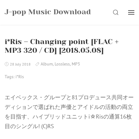
Skip
J-pop Music Download
to
SEARCH
content
i*Ris – Changing point [FLAC +
MP3 320 / CD] [2018.05.08]
Album
,
Lossless
,
MP3
28 July 2018
Tags:
i*Ris
エイベックス・グループと81プロデュース共同オー
ディションで選ばれた声優とアイドルの活動の両立
を目指す、ハイブリッドユニットi☆Risの通算16枚
目のシングル! (C)RS