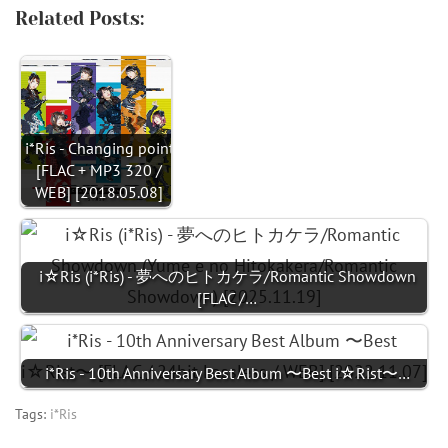
Related Posts:
i*Ris - Changing point
[FLAC + MP3 320 /
WEB] [2018.05.08]
i☆Ris (i*Ris) - 夢へのヒトカケラ/Romantic Showdown
[FLAC /…
i*Ris - 10th Anniversary Best Album 〜Best i☆Rist〜…
Tags:
i*Ris