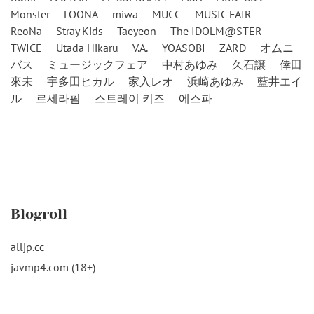
Monster
LOONA
miwa
MUCC
MUSIC FAIR
ReoNa
Stray Kids
Taeyeon
The IDOLM@STER
TWICE
Utada Hikaru
V.A.
YOASOBI
ZARD
オムニ
バス
ミュージックフェア
中村あゆみ
久石譲
倖田
來未
宇多田ヒカル
家入レオ
浜崎あゆみ
藍井エイ
ル
르세라핌
스트레이 키즈
에스파
Blogroll
alljp.cc
javmp4.com (18+)