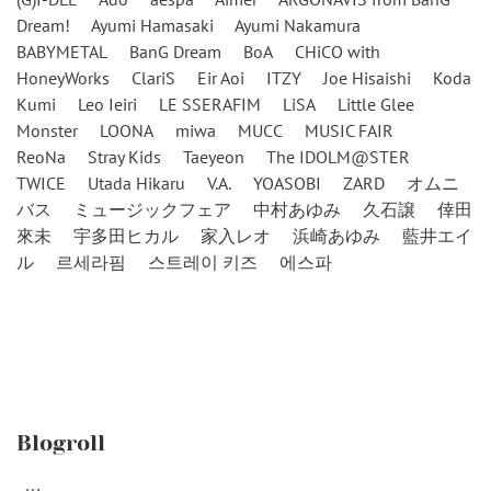
Dream!
Ayumi Hamasaki
Ayumi Nakamura
BABYMETAL
BanG Dream
BoA
CHiCO with
HoneyWorks
ClariS
Eir Aoi
ITZY
Joe Hisaishi
Koda
Kumi
Leo Ieiri
LE SSERAFIM
LiSA
Little Glee
Monster
LOONA
miwa
MUCC
MUSIC FAIR
ReoNa
Stray Kids
Taeyeon
The IDOLM@STER
TWICE
Utada Hikaru
V.A.
YOASOBI
ZARD
オムニ
バス
ミュージックフェア
中村あゆみ
久石譲
倖田
來未
宇多田ヒカル
家入レオ
浜崎あゆみ
藍井エイ
ル
르세라핌
스트레이 키즈
에스파
Blogroll