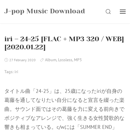
Skip
J-pop Music Download
to
SEARCH
content
iri – 24-25 [FLAC + MP3 320 / WEB]
[2020.01.22]
Album
,
Lossless
,
MP3
27 February 2020
Tags:
iri
タイトル曲「24-25」は、25歳になったiriが自身の
葛藤を通してなりたい自分になると宣言を綴った楽
曲。サウンド面ではその葛藤を力に変える前向きで
ポジティブなアレンジで、強く生きる女性賛歌的な
響きも相まっている。c/wには「SUMMER END」