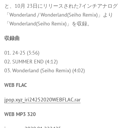
と、10月 23日にリリースされた7インチアナログ
「Wonderland / Wonderland(Seiho Remix)」より
「Wonderland(Seiho Remix)」を収録。
収録曲
01. 24-25 (3:56)
02. SUMMER END (4:12)
03. Wonderland (Seiho Remix) (4:02)
WEB FLAC
jpop.xyz_iri24252020WEBFLAC.rar
WEB MP3 320