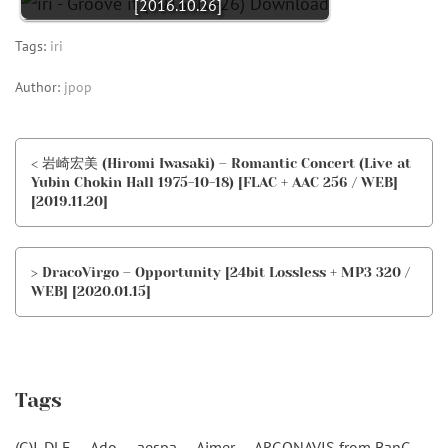
[2016.10.26]
Tags:
iri
Author:
jpop
< 岩崎宏美 (Hiromi Iwasaki) – Romantic Concert (Live at
Yubin Chokin Hall 1975-10-18) [FLAC + AAC 256 / WEB]
[2019.11.20]
> DracoVirgo – Opportunity [24bit Lossless + MP3 320 /
WEB] [2020.01.15]
Tags
(G)I-DLE
Ado
aespa
Aimer
ARGONAVIS from BanG