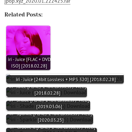
jpop.xyz_2020.01.222425.rar
Related Posts:
iri - Juice [FLAC + DVD
ISO] [2018.02.28]
iri - Juice [24bit Lossless + MP3 320] [2018.02.28]
iri - Juice [FLAC / 24bit Lossless / WEB]
[2018.02.28]
iri - Shade [FLAC / 24bit Lossless / WEB]
[2019.03.06]
iri - Sparkle [FLAC / 24bit Lossless / WEB]
[2020.03.25]
iri - Groove it [FLAC / 24bit Lossless / WEB]