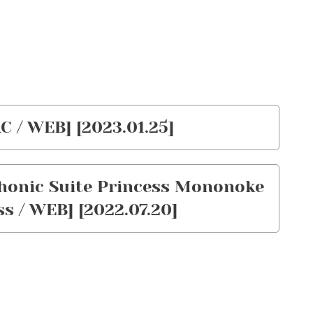
 WEB] [2023.01.25]
honic Suite Princess Mononoke
ss / WEB] [2022.07.20]