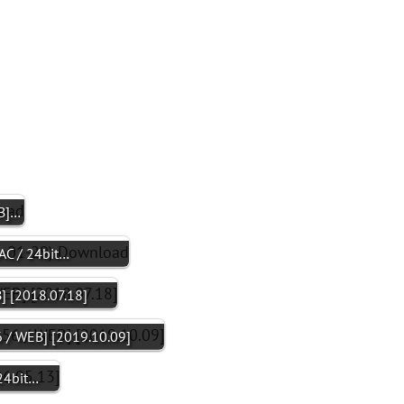
EB]…
AC / 24bit…
] [2018.07.18]
/ WEB] [2019.10.09]
24bit…