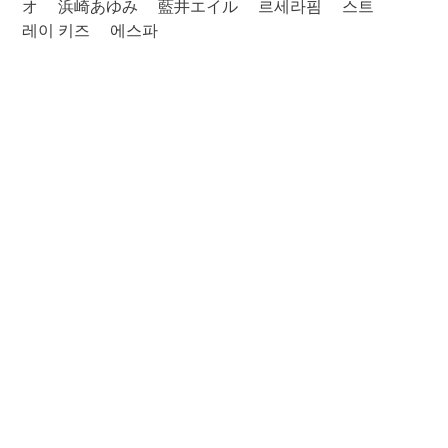
オ
浜崎あゆみ
藍井エイル
르세라핌
스트
레이 키즈
에스파