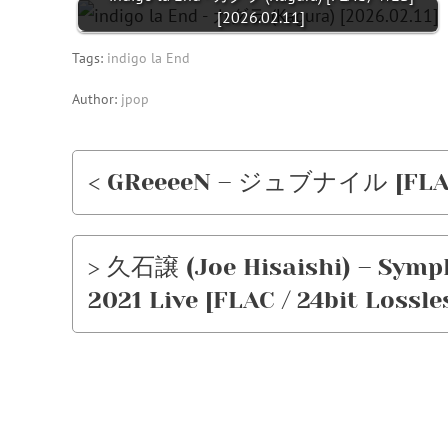
[2026.02.11]
Tags:
indigo la End
Author:
jpop
< GReeeeN – ジュブナイル [FLAC /
> 久石譲 (Joe Hisaishi) – Symp
2021 Live [FLAC / 24bit Lossle