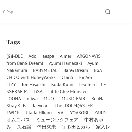
SEARCH
C-Pop
Tags
(G)I-DLE
Ado
aespa
Aimer
ARGONAVIS
from BanG Dream!
Ayumi Hamasaki
Ayumi
Nakamura
BABYMETAL
BanG Dream
BoA
CHiCO with HoneyWorks
ClariS
Eir Aoi
ITZY
Joe Hisaishi
Koda Kumi
Leo Ieiri
LE
SSERAFIM
LiSA
Little Glee Monster
LOONA
miwa
MUCC
MUSIC FAIR
ReoNa
Stray Kids
Taeyeon
The IDOLM@STER
TWICE
Utada Hikaru
V.A.
YOASOBI
ZARD
オムニバス
ミュージックフェア
中村あゆ
み
久石譲
倖田來未
宇多田ヒカル
家入レ