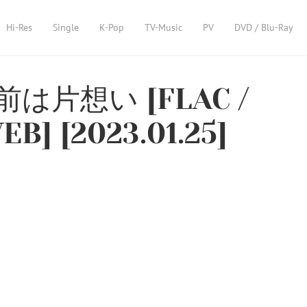
Hi-Res
Single
K-Pop
TV-Music
PV
DVD / Blu-Ray
 名前は片想い [FLAC /
EB] [2023.01.25]