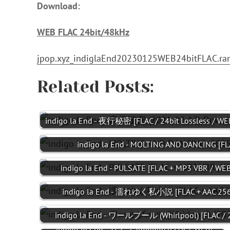
Download:
WEB FLAC 24bit/48kHz
jpop.xyz_indiglaEnd20230125WEB24bitFLAC.rar
Related Posts:
indigo la End - 夜行秘密 [FLAC / 24bit Lossless / W
indigo la End - MOLTING AND DANCING [FL
indigo la End - PULSATE [FLAC + MP3 VBR / WEB
indigo la End - 濡れゆく私小説 [FLAC + AAC 256 
indigo la End - ワールプール (Whirlpool) [FLAC / 
indigo la End - カグラ (Kagura) [FLAC / WEB]