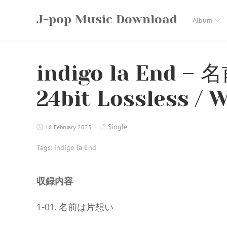
Skip
J-pop Music Download
to
Album
content
indigo la End –
24bit Lossless / W
Single
18 February 2023
Tags:
indigo la End
収録内容
1-01. 名前は片想い