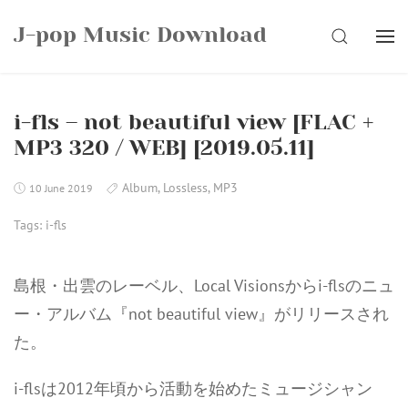
Skip
J-pop Music Download
to
SEARCH
content
i-fls – not beautiful view [FLAC +
MP3 320 / WEB] [2019.05.11]
Album
,
Lossless
,
MP3
10 June 2019
Tags:
i-fls
島根・出雲のレーベル、Local Visionsからi-flsのニュ
ー・アルバム『not beautiful view』がリリースされ
た。
i-flsは2012年頃から活動を始めたミュージシャン