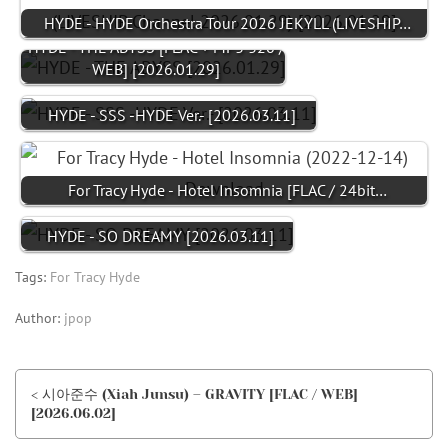
HYDE - HYDE Orchestra Tour 2026 JEKYLL (LIVESHIP…
HYDE - THE ABYSS [FLAC + MP3 320 /
WEB] [2026.01.29]
HYDE - SSS -HYDE Ver.- [2026.03.11]
For Tracy Hyde - Hotel Insomnia [FLAC / 24bit…
HYDE - SO DREAMY [2026.03.11]
Tags:
For Tracy Hyde
Author:
jpop
< 시아준수 (Xiah Junsu) – GRAVITY [FLAC / WEB]
[2026.06.02]