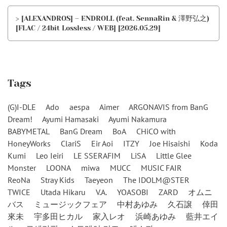
> [ALEXANDROS] – ENDROLL (feat. SennaRin & 澤野弘之)
[FLAC / 24bit Lossless / WEB] [2026.05.29]
Tags
(G)I-DLE
Ado
aespa
Aimer
ARGONAVIS from BanG
Dream!
Ayumi Hamasaki
Ayumi Nakamura
BABYMETAL
BanG Dream
BoA
CHiCO with
HoneyWorks
ClariS
Eir Aoi
ITZY
Joe Hisaishi
Koda
Kumi
Leo Ieiri
LE SSERAFIM
LiSA
Little Glee
Monster
LOONA
miwa
MUCC
MUSIC FAIR
ReoNa
Stray Kids
Taeyeon
The IDOLM@STER
TWICE
Utada Hikaru
V.A.
YOASOBI
ZARD
オムニ
バス
ミュージックフェア
中村あゆみ
久石譲
倖田
來未
宇多田ヒカル
家入レオ
浜崎あゆみ
藍井エイ