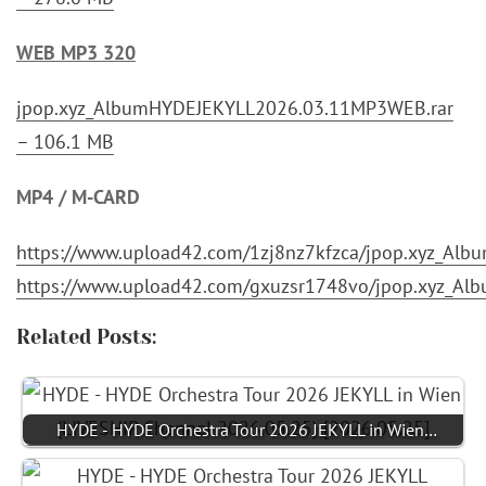
WEB MP3 320
jpop.xyz_AlbumHYDEJEKYLL2026.03.11MP3WEB.rar
– 106.1 MB
MP4 / M-CARD
https://www.upload42.com/1zj8nz7kfzca/jpop.xyz_A
https://www.upload42.com/gxuzsr1748vo/jpop.xyz_A
Related Posts:
HYDE - HYDE Orchestra Tour 2026 JEKYLL in Wien…