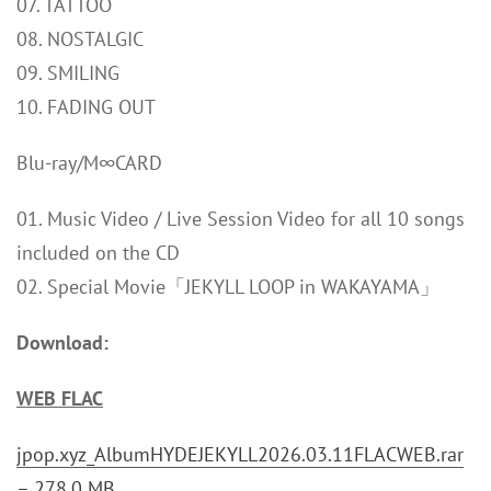
07. TATTOO
08. NOSTALGIC
09. SMILING
10. FADING OUT
Blu-ray/M∞CARD
01. Music Video / Live Session Video for all 10 songs
included on the CD
02. Special Movie「JEKYLL LOOP in WAKAYAMA」
Download:
WEB FLAC
jpop.xyz_AlbumHYDEJEKYLL2026.03.11FLACWEB.rar
– 278.0 MB