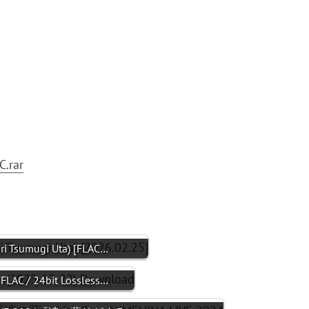
.rar
sumugi Uta) [FLAC…
/ 24bit Lossless…