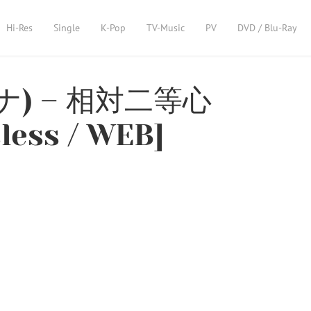
Hi-Res
Single
K-Pop
TV-Music
PV
DVD / Blu-Ray
ヒナ) – 相対二等心
sless / WEB]