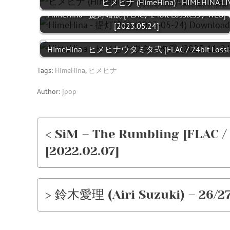
ヒメヒナ (HimeHina) - HIMEHIN
HimeHina - 提灯暗航 [FLAC / 24bit Lossless / WEB]
[2023.05.24]
HimeHina - ヒメヒナウタミタ弐 [FLAC / 24bit Lossle
Tags:
HimeHina
,
ヒメヒナ
Author:
jpop
< SiM – The Rumbling [FLAC / 
[2022.02.07]
> 鈴木愛理 (Airi Suzuki) – 26/27