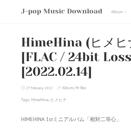
Skip
J-pop Music Download
to
Album
content
HimeHina (ヒメ
[FLAC / 24bit Los
[2022.02.14]
Album
,
Hi-Res
27 February 2022
Tags:
HimeHina
,
ヒメヒナ
HIMEHINA 1stミニアルバム「相対二等心」