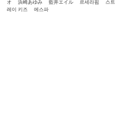
オ
浜崎あゆみ
藍井エイル
르세라핌
스트
레이 키즈
에스파