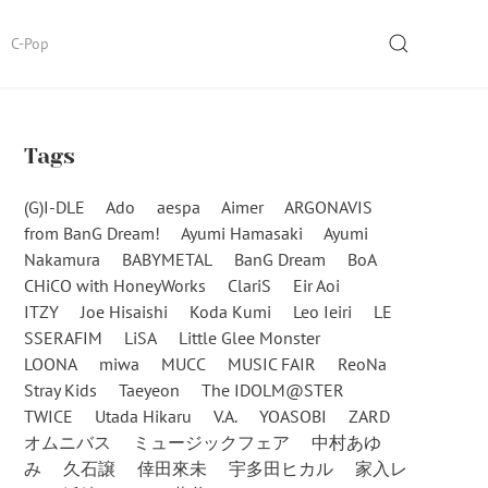
SEARCH
C-Pop
Tags
(G)I-DLE
Ado
aespa
Aimer
ARGONAVIS
from BanG Dream!
Ayumi Hamasaki
Ayumi
Nakamura
BABYMETAL
BanG Dream
BoA
CHiCO with HoneyWorks
ClariS
Eir Aoi
ITZY
Joe Hisaishi
Koda Kumi
Leo Ieiri
LE
SSERAFIM
LiSA
Little Glee Monster
LOONA
miwa
MUCC
MUSIC FAIR
ReoNa
Stray Kids
Taeyeon
The IDOLM@STER
TWICE
Utada Hikaru
V.A.
YOASOBI
ZARD
オムニバス
ミュージックフェア
中村あゆ
み
久石譲
倖田來未
宇多田ヒカル
家入レ