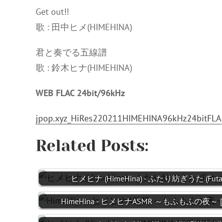
Get out!!
歌 : 田中ヒメ(HIMEHINA)
君と奏でる五線譜
歌 : 鈴木ヒナ(HIMEHINA)
WEB FLAC 24bit/96kHz
jpop.xyz_HiRes220211HIMEHINA96kHz24bitFLAC
Related Posts:
ヒメヒナ (HimeHina) - ふたり紡ぎうた (Futari T
HimeHina - ヒメヒナASMR ～もふもふの夜～ [FLAC 