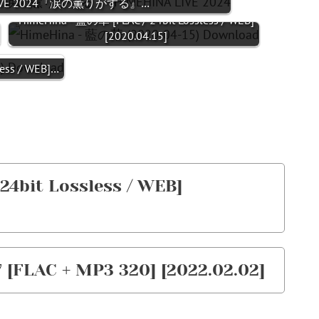
A LIVE 2024『涙の薫りがする』…
HimeHina - 藍の華 [FLAC / 24bit Lossless / WEB]
[2020.04.15]
ss / WEB]…
24bit Lossless / WEB]
 [FLAC + MP3 320] [2022.02.02]