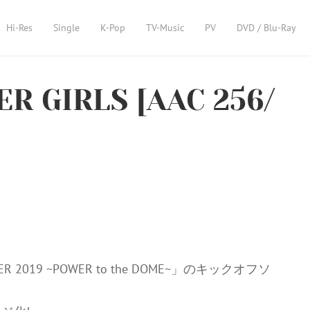
Hi-Res
Single
K-Pop
TV-Music
PV
DVD / Blu-Ray
R GIRLS [AAC 256/
2019 ~POWER to the DOME~」のキックオフソ