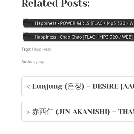
Related Posts:
Happiness - POWER GIRLS [FLAC + Mp3 320 / W
Happiness - Chao Chao [FLAC + MP3 320 / WEB] 
Tags:
Happiness
Author:
jpop
< Eunjung (은정) – DESIRE [AAC
> 赤西仁 (JIN AKANISHI) – THANK