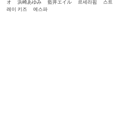
オ
浜崎あゆみ
藍井エイル
르세라핌
스트
레이 키즈
에스파