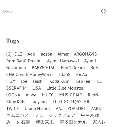
SEARCH
C-Pop
Tags
(G)I-DLE
Ado
aespa
Aimer
ARGONAVIS
from BanG Dream!
Ayumi Hamasaki
Ayumi
Nakamura
BABYMETAL
BanG Dream
BoA
CHiCO with HoneyWorks
ClariS
Eir Aoi
ITZY
Joe Hisaishi
Koda Kumi
Leo Ieiri
LE
SSERAFIM
LiSA
Little Glee Monster
LOONA
miwa
MUCC
MUSIC FAIR
ReoNa
Stray Kids
Taeyeon
The IDOLM@STER
TWICE
Utada Hikaru
V.A.
YOASOBI
ZARD
オムニバス
ミュージックフェア
中村あゆ
み
久石譲
倖田來未
宇多田ヒカル
家入レ