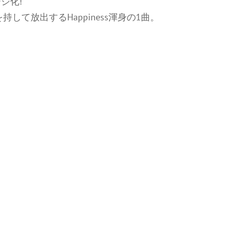
ジ化!
して放出するHappiness渾身の1曲。