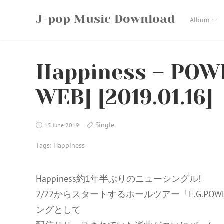
Skip
J-pop Music Download
to
Album
content
Happiness – POWE
WEB] [2019.01.16]
Single
15 June 2019
Tags:
Happiness
Happiness約1年半ぶりのニューシングル!
2/22からスタートするホールツアー「E.G.POWER 
ングとして