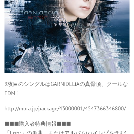
9枚目のシングルはGARNiDELiAの真骨頂、クールな
EDM！
http://mora.jp/package/43000001/4547366346800/
■■■購入者特典情報■■■
「Error」の単曲、またはアルバム(ハイレゾを含む)