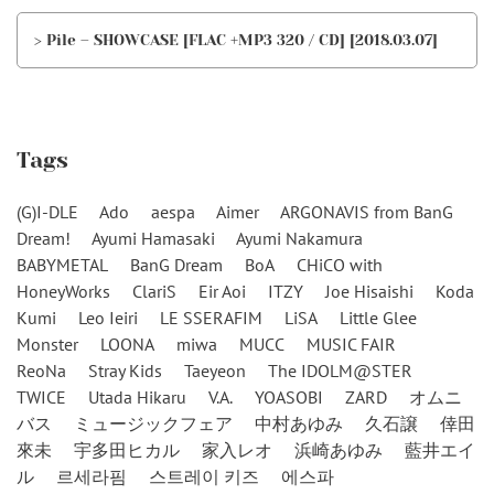
> Pile – SHOWCASE [FLAC +MP3 320 / CD] [2018.03.07]
Tags
(G)I-DLE
Ado
aespa
Aimer
ARGONAVIS from BanG
Dream!
Ayumi Hamasaki
Ayumi Nakamura
BABYMETAL
BanG Dream
BoA
CHiCO with
HoneyWorks
ClariS
Eir Aoi
ITZY
Joe Hisaishi
Koda
Kumi
Leo Ieiri
LE SSERAFIM
LiSA
Little Glee
Monster
LOONA
miwa
MUCC
MUSIC FAIR
ReoNa
Stray Kids
Taeyeon
The IDOLM@STER
TWICE
Utada Hikaru
V.A.
YOASOBI
ZARD
オムニ
バス
ミュージックフェア
中村あゆみ
久石譲
倖田
來未
宇多田ヒカル
家入レオ
浜崎あゆみ
藍井エイ
ル
르세라핌
스트레이 키즈
에스파