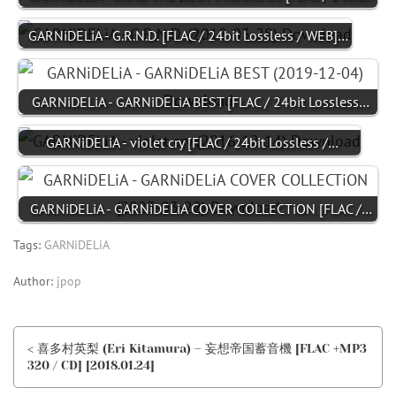
GARNiDELiA - G.R.N.D. [FLAC / 24bit Lossless / WEB]…
GARNiDELiA - GARNiDELiA BEST [FLAC / 24bit Lossless…
GARNiDELiA - violet cry [FLAC / 24bit Lossless /…
GARNiDELiA - GARNiDELiA COVER COLLECTiON [FLAC /…
Tags:
GARNiDELiA
Author:
jpop
< 喜多村英梨 (Eri Kitamura) – 妄想帝国蓄音機 [FLAC +MP3
320 / CD] [2018.01.24]