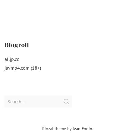
Blogroll
alljp.cc
javmp4.com (18+)
Search
for:
Rinzai theme by
Ivan Fonin
.