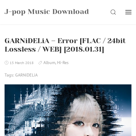
Skip
J-pop Music Download
to
SEARCH
content
GARNiDELiA – Error [FLAC / 24bit
Lossless / WEB] [2018.01.31]
Album
,
Hi-Res
15 March 2018
Tags:
GARNiDELiA