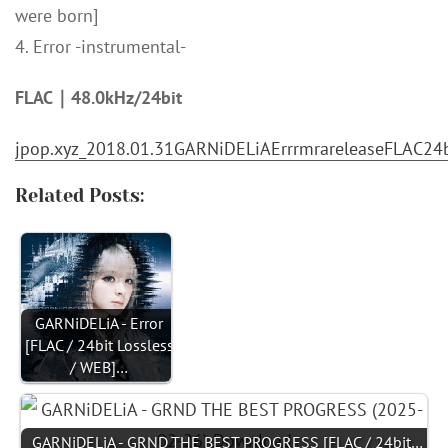
were born]
4. Error -instrumental-
FLAC｜48.0kHz/24bit
jpop.xyz_2018.01.31GARNiDELiAErrrmrareleaseFLAC24bi
Related Posts:
GARNiDELiA - Error
[FLAC / 24bit Lossless
/ WEB]…
GARNiDELiA - GRND THE BEST PROGRESS [FLAC / 24bit…