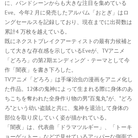
に、バンドシーンからも大きな注目を集めている
Eve。今年2 月に発売したアルバム「おとぎ」はロ
ングセールスを記録しており、現在までに出荷数は
累計4 万枚を越えている。
既にネクストブレイクアーティストの最有力候補と
して大きな存在感を示しているEveが、TVアニメ
「どろろ」の第2期エンディング・テーマとして今
作「闇夜」を書き下ろした。
TVアニメ「どろろ」は手塚治虫の漫画をアニメ化し
た作品。12体の鬼神によって生まれる際に身体のあ
ちこちを奪われた全身作り物の男”百鬼丸”が、”どろ
ろ”という幼い盗賊と共に、鬼神を退治して身体の
部位を取り戻していく姿が描かれている。
「闇夜」は、代表曲「ドラマツルギー」、「トーキ
ョーゲットー」などで見せているアッパーな側面で