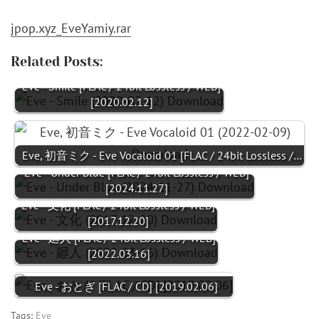
jpop.xyz_EveYamiy.rar
Related Posts:
Eve - Smile [FLAC / 24bit Lossless / WEB]
[2020.02.12]
Eve, 初音ミク - Eve Vocaloid 01 [FLAC / 24bit Lossless /…
Eve - Under Blue [FLAC / 24bit Lossless / WEB]
[2024.11.27]
Eve - 文化 [FLAC / 24bit Lossless / WEB]
[2017.12.20]
Eve - 廻人 [FLAC / 24bit Lossless / WEB]
[2022.03.16]
Eve - おとぎ [FLAC / CD] [2019.02.06]
Tags:
Eve