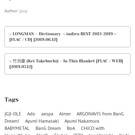
Author:
jpop
< LONGMAN – Dictionary ～indies BEST 2013-2019～
[FLAC / CD] [2019.06.12]
> 竹渕慶 (Kei Takebuchi) – In This Blanket [FLAC / WEB]
[2019.07.12]
Tags
(G)I-DLE
Ado
aespa
Aimer
ARGONAVIS from BanG
Dream!
Ayumi Hamasaki
Ayumi Nakamura
BABYMETAL
BanG Dream
BoA
CHiCO with