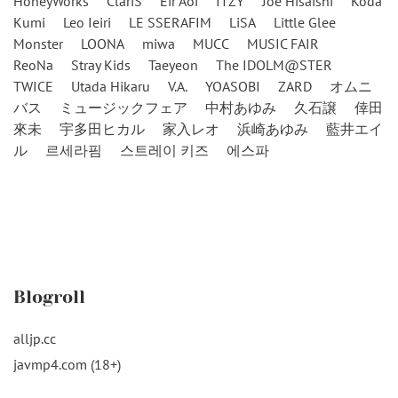
HoneyWorks
ClariS
Eir Aoi
ITZY
Joe Hisaishi
Koda
Kumi
Leo Ieiri
LE SSERAFIM
LiSA
Little Glee
Monster
LOONA
miwa
MUCC
MUSIC FAIR
ReoNa
Stray Kids
Taeyeon
The IDOLM@STER
TWICE
Utada Hikaru
V.A.
YOASOBI
ZARD
オムニ
バス
ミュージックフェア
中村あゆみ
久石譲
倖田
來未
宇多田ヒカル
家入レオ
浜崎あゆみ
藍井エイ
ル
르세라핌
스트레이 키즈
에스파
Blogroll
alljp.cc
javmp4.com (18+)