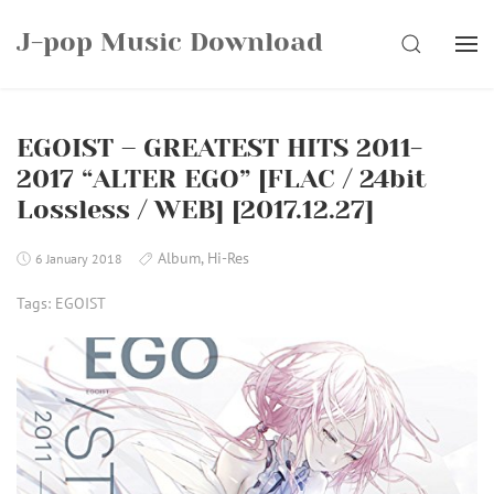
Skip
J-pop Music Download
to
SEARCH
content
EGOIST – GREATEST HITS 2011-
2017 “ALTER EGO” [FLAC / 24bit
Lossless / WEB] [2017.12.27]
Album
,
Hi-Res
6 January 2018
Tags:
EGOIST