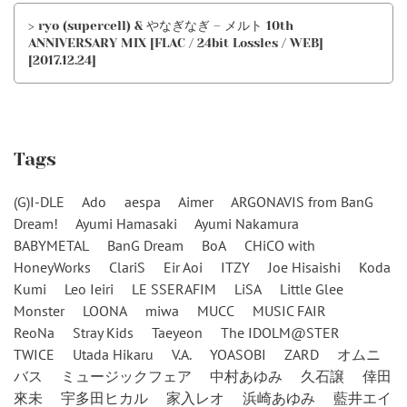
> ryo (supercell) & やなぎなぎ – メルト 10th
ANNIVERSARY MIX [FLAC / 24bit Lossles / WEB]
[2017.12.24]
Tags
(G)I-DLE
Ado
aespa
Aimer
ARGONAVIS from BanG
Dream!
Ayumi Hamasaki
Ayumi Nakamura
BABYMETAL
BanG Dream
BoA
CHiCO with
HoneyWorks
ClariS
Eir Aoi
ITZY
Joe Hisaishi
Koda
Kumi
Leo Ieiri
LE SSERAFIM
LiSA
Little Glee
Monster
LOONA
miwa
MUCC
MUSIC FAIR
ReoNa
Stray Kids
Taeyeon
The IDOLM@STER
TWICE
Utada Hikaru
V.A.
YOASOBI
ZARD
オムニ
バス
ミュージックフェア
中村あゆみ
久石譲
倖田
來未
宇多田ヒカル
家入レオ
浜崎あゆみ
藍井エイ