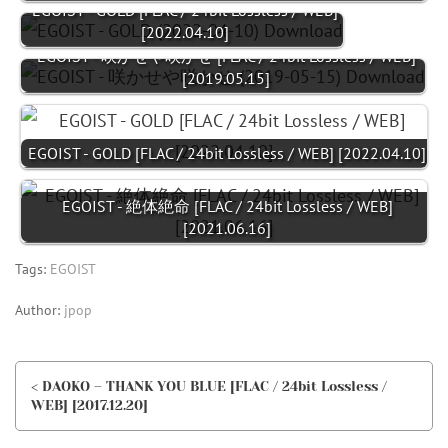
EGOIST - GOLD [FLAC / 24bit Lossless / WEB]
[2022.04.10]
EGOIST - 咲かせや咲かせ [FLAC / 24bit Lossless / WEB]
[2019.05.15]
EGOIST - GOLD [FLAC / 24bit Lossless / WEB] [2022.04.10]
EGOIST - 絶体絶命 [FLAC / 24bit Lossless / WEB]
[2021.06.16]
Tags:
EGOIST
Author:
jpop
< DAOKO – THANK YOU BLUE [FLAC / 24bit Lossless /
WEB] [2017.12.20]