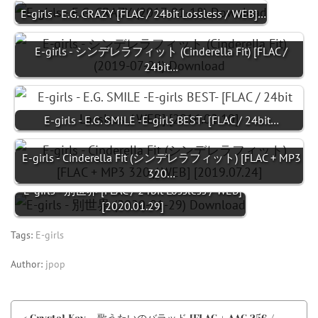
E-girls - E.G. CRAZY [FLAC / 24bit Lossless / WEB]…
E-girls - シンデレラフィット (Cinderella Fit) [FLAC /
24bit…
E-girls - E.G. SMILE -E-girls BEST- [FLAC / 24bit…
E-girls - Cinderella Fit (シンデレラフィット) [FLAC + MP3
320…
E-girls - 別世界 [FLAC / 24bit Lossless / WEB]
[2020.01.29]
Tags:
E-girls
Author:
jpop