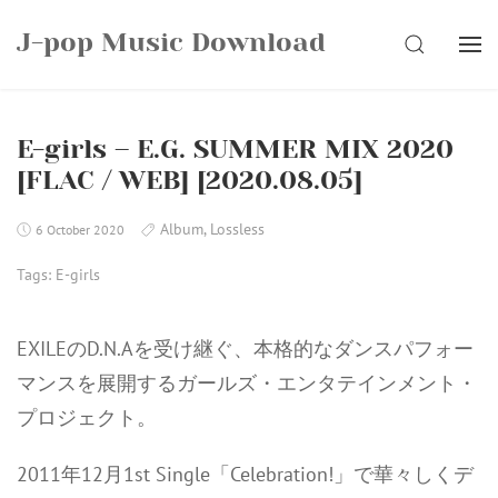
Skip
J-pop Music Download
to
SEARCH
content
E-girls – E.G. SUMMER MIX 2020
[FLAC / WEB] [2020.08.05]
Album
,
Lossless
6 October 2020
Tags:
E-girls
EXILEのD.N.Aを受け継ぐ、本格的なダンスパフォー
マンスを展開するガールズ・エンタテインメント・
プロジェクト。
2011年12月1st Single「Celebration!」で華々しくデ