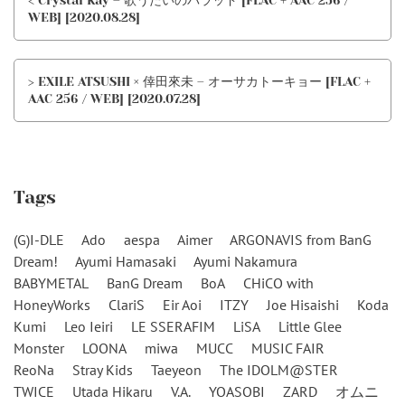
< Crystal Kay – 歌うたいのバラッド [FLAC + AAC 256 /
WEB] [2020.08.28]
> EXILE ATSUSHI × 倖田來未 – オーサカトーキョー [FLAC +
AAC 256 / WEB] [2020.07.28]
Tags
(G)I-DLE
Ado
aespa
Aimer
ARGONAVIS from BanG
Dream!
Ayumi Hamasaki
Ayumi Nakamura
BABYMETAL
BanG Dream
BoA
CHiCO with
HoneyWorks
ClariS
Eir Aoi
ITZY
Joe Hisaishi
Koda
Kumi
Leo Ieiri
LE SSERAFIM
LiSA
Little Glee
Monster
LOONA
miwa
MUCC
MUSIC FAIR
ReoNa
Stray Kids
Taeyeon
The IDOLM@STER
TWICE
Utada Hikaru
V.A.
YOASOBI
ZARD
オムニ