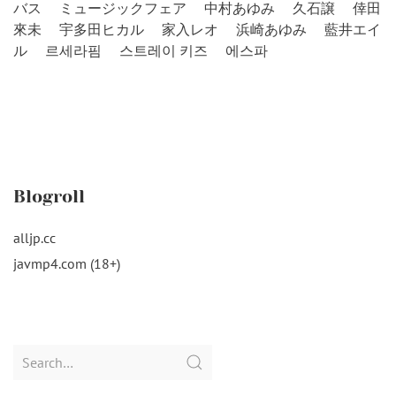
バス
ミュージックフェア
中村あゆみ
久石譲
倖田
來未
宇多田ヒカル
家入レオ
浜崎あゆみ
藍井エイ
ル
르세라핌
스트레이 키즈
에스파
Blogroll
alljp.cc
javmp4.com (18+)
Search
for: