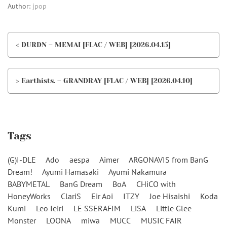
Author:
jpop
< DURDN – MEMAI [FLAC / WEB] [2026.04.15]
> Earthists. – GRANDRAY [FLAC / WEB] [2026.04.10]
Tags
(G)I-DLE
Ado
aespa
Aimer
ARGONAVIS from BanG
Dream!
Ayumi Hamasaki
Ayumi Nakamura
BABYMETAL
BanG Dream
BoA
CHiCO with
HoneyWorks
ClariS
Eir Aoi
ITZY
Joe Hisaishi
Koda
Kumi
Leo Ieiri
LE SSERAFIM
LiSA
Little Glee
Monster
LOONA
miwa
MUCC
MUSIC FAIR