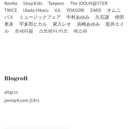
ReoNa
Stray Kids
Taeyeon
The IDOLM@STER
TWICE
Utada Hikaru
V.A.
YOASOBI
ZARD
オムニ
バス
ミュージックフェア
中村あゆみ
久石譲
倖田
來未
宇多田ヒカル
家入レオ
浜崎あゆみ
藍井エイ
ル
르세라핌
스트레이 키즈
에스파
Blogroll
alljp.cc
javmp4.com (18+)