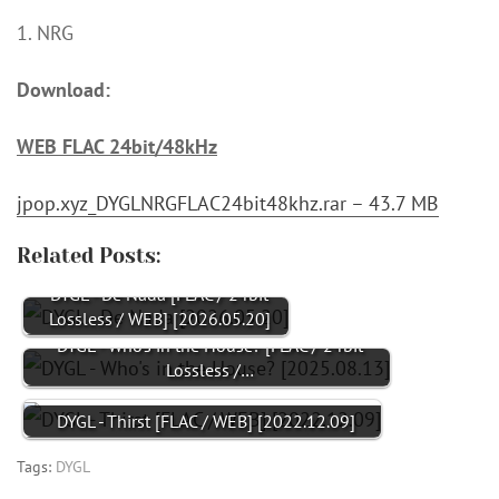
1. NRG
Download:
WEB FLAC 24bit/48kHz
jpop.xyz_DYGLNRGFLAC24bit48khz.rar – 43.7 MB
Related Posts:
DYGL - De Nada [FLAC / 24bit
Lossless / WEB] [2026.05.20]
DYGL - Who's in the House? [FLAC / 24bit
Lossless /…
DYGL - Thirst [FLAC / WEB] [2022.12.09]
Tags:
DYGL