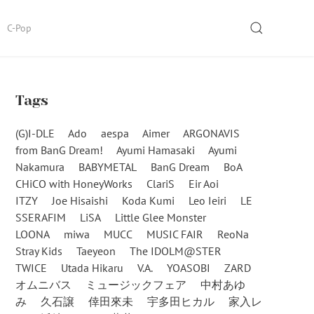
SEARCH
C-Pop
Tags
(G)I-DLE
Ado
aespa
Aimer
ARGONAVIS
from BanG Dream!
Ayumi Hamasaki
Ayumi
Nakamura
BABYMETAL
BanG Dream
BoA
CHiCO with HoneyWorks
ClariS
Eir Aoi
ITZY
Joe Hisaishi
Koda Kumi
Leo Ieiri
LE
SSERAFIM
LiSA
Little Glee Monster
LOONA
miwa
MUCC
MUSIC FAIR
ReoNa
Stray Kids
Taeyeon
The IDOLM@STER
TWICE
Utada Hikaru
V.A.
YOASOBI
ZARD
オムニバス
ミュージックフェア
中村あゆ
み
久石譲
倖田來未
宇多田ヒカル
家入レ