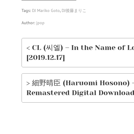
Tags:
DJ Mariko Goto
,
DJ後藤まりこ
Author:
jpop
< CL (씨엘) – In the Name of L
[2019.12.17]
> 細野晴臣 (Haruomi Hosono) –
Remastered Digital Download 