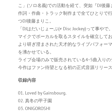
こ」(ソロ名義)での活動を経て、突如『DJ後藤
作詞・作曲・トラック制作まで全てひとりで行
つDJ後藤まりこ。
「DJはだいじょーぶ(≠ Disc Jockey)
マイクでボーカルを取るスタイルを確立して
より研ぎ澄まされた天才的なライブパフォー
を沸かせている。
ライブ会場のみで販売されている4~5曲入りのデ
今作はファン待望となる初の正式音源リリー
収録内容
01. Loved by Gainsbourg.
02. 真冬の甲子園
03. ONIGOROSHI