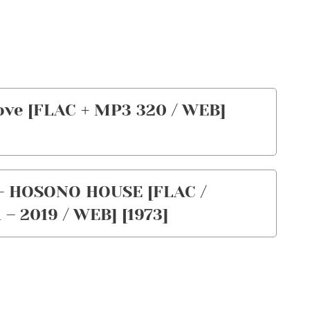
ove [FLAC + MP3 320 / WEB]
 HOSONO HOUSE [FLAC /
– 2019 / WEB] [1973]