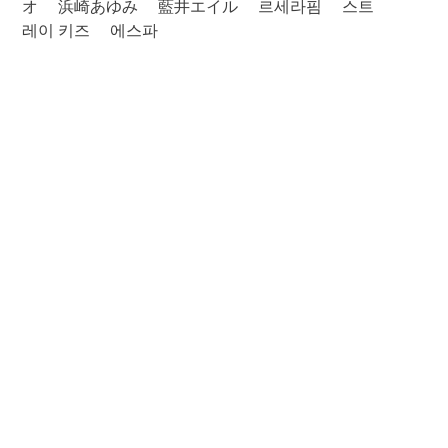
オ
浜崎あゆみ
藍井エイル
르세라핌
스트
레이 키즈
에스파