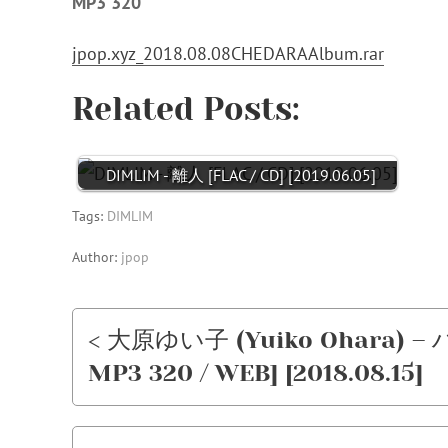
MP3 320
jpop.xyz_2018.08.08CHEDARAAlbum.rar
Related Posts:
DIMLIM - 離人 [FLAC / CD] [2019.06.05]
Tags:
DIMLIM
Author:
jpop
< 大原ゆい子 (Yuiko Ohara) – 
MP3 320 / WEB] [2018.08.15]