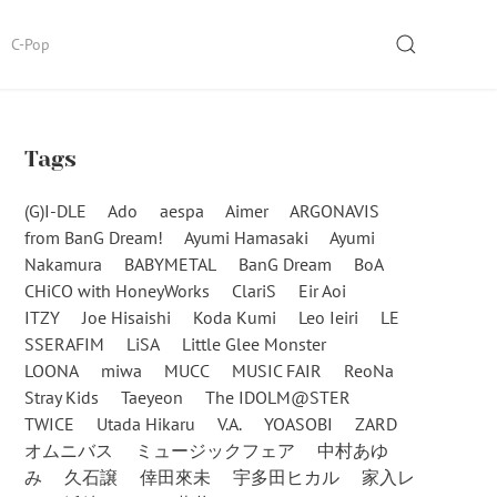
SEARCH
C-Pop
Tags
(G)I-DLE
Ado
aespa
Aimer
ARGONAVIS
from BanG Dream!
Ayumi Hamasaki
Ayumi
Nakamura
BABYMETAL
BanG Dream
BoA
CHiCO with HoneyWorks
ClariS
Eir Aoi
ITZY
Joe Hisaishi
Koda Kumi
Leo Ieiri
LE
SSERAFIM
LiSA
Little Glee Monster
LOONA
miwa
MUCC
MUSIC FAIR
ReoNa
Stray Kids
Taeyeon
The IDOLM@STER
TWICE
Utada Hikaru
V.A.
YOASOBI
ZARD
オムニバス
ミュージックフェア
中村あゆ
み
久石譲
倖田來未
宇多田ヒカル
家入レ