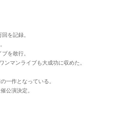
0万回を記録。
売。
ライブを敢行。
2daysワンマンライブも大成功に収めた。
望の一作となっている。
M初主催公演決定。