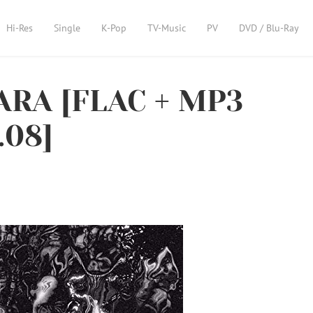
Hi-Res
Single
K-Pop
TV-Music
PV
DVD / Blu-Ray
RA [FLAC + MP3
.08]