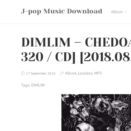
Skip
J-pop Music Download
to
Album
content
DIMLIM – CHEDOA
320 / CD] [2018.08
Album
,
Lossless
,
MP3
17 September 2018
Tags:
DIMLIM