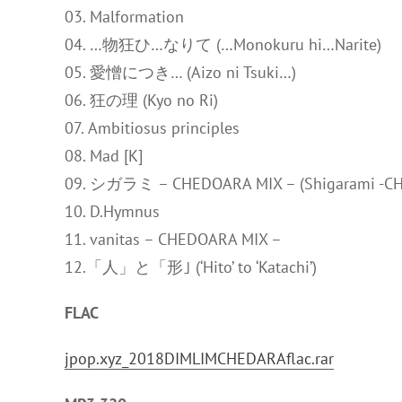
03. Malformation
04. …物狂ひ…なりて (…Monokuru hi…Narite)
05. 愛憎につき… (Aizo ni Tsuki…)
06. 狂の理 (Kyo no Ri)
07. Ambitiosus principles
08. Mad [K]
09. シガラミ – CHEDOARA MIX – (Shigarami -CH
10. D.Hymnus
11. vanitas – CHEDOARA MIX –
12.「人」と「形｣ (‘Hito’ to ‘Katachi’)
FLAC
jpop.xyz_2018DIMLIMCHEDARAflac.rar