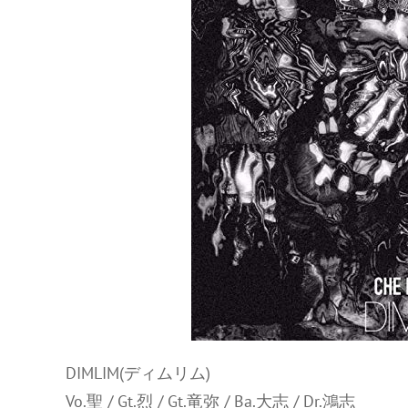
DIMLIM(ディムリム)
Vo.聖 / Gt.烈 / Gt.竜弥 / Ba.大志 / Dr.鴻志