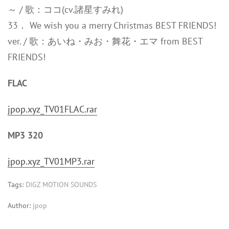
～ / 歌：ココ(cv.諸星すみれ)
33． We wish you a merry Christmas BEST FRIENDS!
ver. / 歌：あいね・みお・舞花・エマ from BEST
FRIENDS!
FLAC
jpop.xyz_TV01FLAC.rar
MP3 320
jpop.xyz_TV01MP3.rar
Tags:
DIGZ MOTION SOUNDS
Author:
jpop