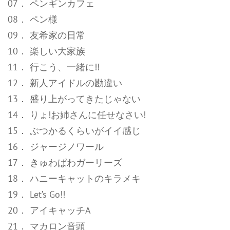
07． ペンギンカフェ
08． ペン様
09． 友希家の日常
10． 楽しい大家族
11． 行こう、一緒に!!
12． 新人アイドルの勘違い
13． 盛り上がってきたじゃない
14． りょ!お姉さんに任せなさい!
15． ぶつかるくらいがイイ感じ
16． ジャージノワール
17． きゅわぱわガーリーズ
18． ハニーキャットのキラメキ
19． Let’s Go!!
20． アイキャッチA
21． マカロン音頭