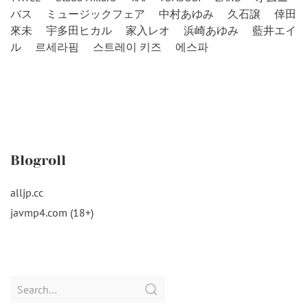
バス
ミュージックフェア
中村あゆみ
久石譲
倖田
來未
宇多田ヒカル
家入レオ
浜崎あゆみ
藍井エイ
ル
르세라핌
스트레이 키즈
에스파
Blogroll
alljp.cc
javmp4.com (18+)
Search
for: