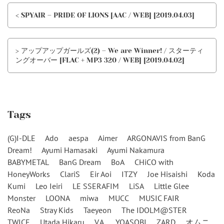
< SPYAIR – PRIDE OF LIONS [AAC / WEB] [2019.04.03]
> アップアップガールズ(2) – We are Winner! / スターティ
ングオーバー [FLAC + MP3 320 / WEB] [2019.04.02]
Tags
(G)I-DLE
Ado
aespa
Aimer
ARGONAVIS from BanG
Dream!
Ayumi Hamasaki
Ayumi Nakamura
BABYMETAL
BanG Dream
BoA
CHiCO with
HoneyWorks
ClariS
Eir Aoi
ITZY
Joe Hisaishi
Koda
Kumi
Leo Ieiri
LE SSERAFIM
LiSA
Little Glee
Monster
LOONA
miwa
MUCC
MUSIC FAIR
ReoNa
Stray Kids
Taeyeon
The IDOLM@STER
TWICE
Utada Hikaru
V.A.
YOASOBI
ZARD
オムニ