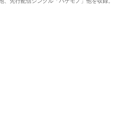
」収録曲の他、先行配信シングル「バケモノ」他を収録。