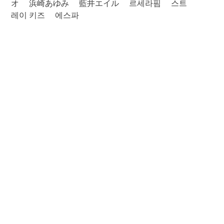
オ
浜崎あゆみ
藍井エイル
르세라핌
스트
레이 키즈
에스파