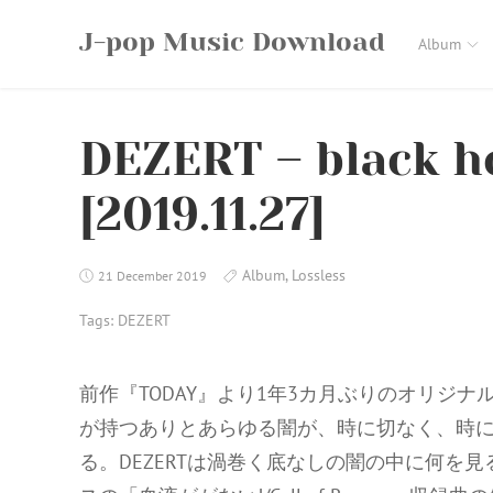
Skip
J-pop Music Download
to
Album
content
DEZERT – black ho
[2019.11.27]
Album
,
Lossless
21 December 2019
Tags:
DEZERT
前作『TODAY』より1年3カ月ぶりのオリジナルア
が持つありとあらゆる闇が、時に切なく、時
る。DEZERTは渦巻く底なしの闇の中に何を見