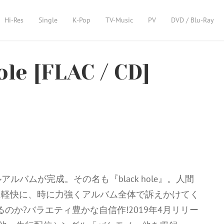
Hi-Res
Single
K-Pop
TV-Music
PV
DVD / Blu-Ray
le [FLAC / CD]
ルバムが完成。その名も『black hole』。人間
に軽快に、時に力強くアルバム全体で訴えかけてく
るのか?バラエティ豊かな自信作!2019年4月リリー