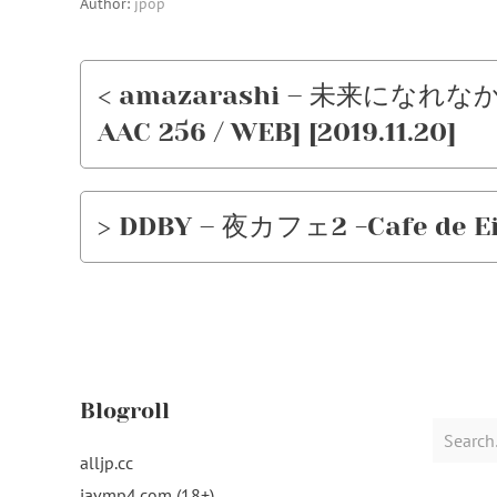
Author:
jpop
< amazarashi – 未来になれなかっ
AAC 256 / WEB] [2019.11.20]
> DDBY – 夜カフェ2 -Cafe de Eiya
Blogroll
Search
for:
alljp.cc
javmp4.com (18+)