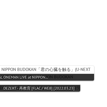
AL ONEMAN LIVE at NIPPON…
DEZERT - 再教育 [FLAC / WEB] [2022.03.23]