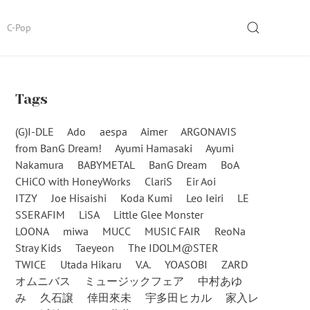
SEARCH
C-Pop
Tags
(G)I-DLE
Ado
aespa
Aimer
ARGONAVIS
from BanG Dream!
Ayumi Hamasaki
Ayumi
Nakamura
BABYMETAL
BanG Dream
BoA
CHiCO with HoneyWorks
ClariS
Eir Aoi
ITZY
Joe Hisaishi
Koda Kumi
Leo Ieiri
LE
SSERAFIM
LiSA
Little Glee Monster
LOONA
miwa
MUCC
MUSIC FAIR
ReoNa
Stray Kids
Taeyeon
The IDOLM@STER
TWICE
Utada Hikaru
V.A.
YOASOBI
ZARD
オムニバス
ミュージックフェア
中村あゆ
み
久石譲
倖田來未
宇多田ヒカル
家入レ