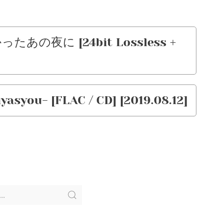
たあの夜に [24bit Lossless +
syou- [FLAC / CD] [2019.08.12]