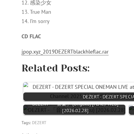
12. 感染少女
13. True Man
14. I’m sorry
CD FLAC
jpop.xyz_2019DEZERTblackhleflac.rar
Related Posts:
DEZERT - DEZERT SPECI
DEZERT - 「音楽」 (Ongaku) [FLAC / WEB]
[2026.02.28]
Tags:
DEZERT