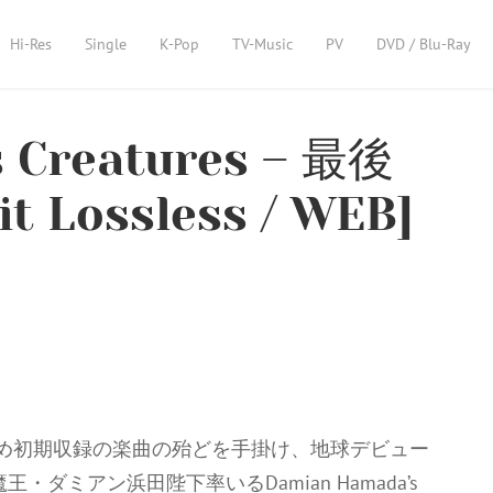
Hi-Res
Single
K-Pop
TV-Music
PV
DVD / Blu-Ray
 Creatures – 最後
t Lossless / WEB]
じめ初期収録の楽曲の殆どを手掛け、地球デビュー
ダミアン浜田陛下率いるDamian Hamada’s