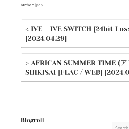
Author:
jpop
< IVE – IVE SWITCH [24bit Lo
[2024.04.29]
> AFRICAN SUMMER TIME
SHIKISAI [FLAC / WEB] [2024.0
Blogroll
Search