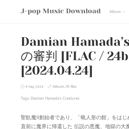
Skip
J-pop Music Download
to
Album
content
Damian Hamada’s
の審判 [FLAC / 24bi
[2024.04.24]
Album
,
Hi-Res
9 May 2024
Tags:
Damian Hamada's Creatures
聖飢魔II創始者であり、「蝋人形の館」をは
直前に魔界に帰還した 伝説の悪魔、地獄の大魔王・