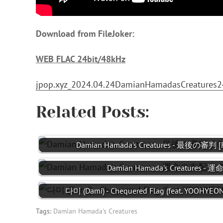
Download from FileJoker:
WEB FLAC 24bit/48kHz
jpop.xyz_2024.04.24DamianHamadasCreatures2
Related Posts:
Damian Hamada's Creatures - 最後の審判 [F
Damian Hamada's Creatures - 
다미 (Dami) - Chequered Flag (feat. YOOHYEON
Tags:
Damian Hamada's Creatures