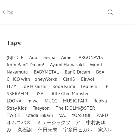
SEARCH
C-Pop
Tags
(G)I-DLE
Ado
aespa
Aimer
ARGONAVIS
from BanG Dream!
Ayumi Hamasaki
Ayumi
Nakamura
BABYMETAL
BanG Dream
BoA
CHiCO with HoneyWorks
ClariS
Eir Aoi
ITZY
Joe Hisaishi
Koda Kumi
Leo Ieiri
LE
SSERAFIM
LiSA
Little Glee Monster
LOONA
miwa
MUCC
MUSIC FAIR
ReoNa
Stray Kids
Taeyeon
The IDOLM@STER
TWICE
Utada Hikaru
V.A.
YOASOBI
ZARD
オムニバス
ミュージックフェア
中村あゆ
み
久石譲
倖田來未
宇多田ヒカル
家入レ