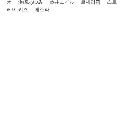
オ
浜崎あゆみ
藍井エイル
르세라핌
스트
레이 키즈
에스파