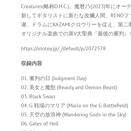
Creatures(略称D.H.C.)。魔暦25(20
新してギタリストに新たな改臟人間、RENOフ
瀬、ドラムにKAZAMIクロウリーを従え、第二期D.H
オリジナル楽曲での第V大聖典『最後の審判』
https://ototoy.jp/_/default/p/2072578
収録内容
01. 審判の日 (Judgment Day)
02. 美女と魔獣 (Beauty and Demon Beast)
03. Black Swan
04. G 戦場のマリア (Maria on the G Battlefield)
05. 天空の放浪神 (Wandering Gods in the Sky)
06. Gates of Hell