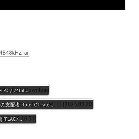
4B48kHz.rar
LAC / 24bit…
運命の支配者 Ruler Of Fate…
) [FLAC /…