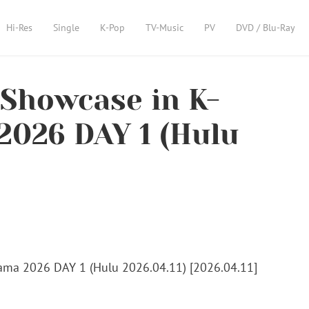
Hi-Res
Single
K-Pop
TV-Music
PV
DVD / Blu-Ray
. Showcase in K-
026 DAY 1 (Hulu