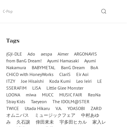
SEARCH
C-Pop
Tags
(G)I-DLE
Ado
aespa
Aimer
ARGONAVIS
from BanG Dream!
Ayumi Hamasaki
Ayumi
Nakamura
BABYMETAL
BanG Dream
BoA
CHiCO with HoneyWorks
ClariS
Eir Aoi
ITZY
Joe Hisaishi
Koda Kumi
Leo Ieiri
LE
SSERAFIM
LiSA
Little Glee Monster
LOONA
miwa
MUCC
MUSIC FAIR
ReoNa
Stray Kids
Taeyeon
The IDOLM@STER
TWICE
Utada Hikaru
V.A.
YOASOBI
ZARD
オムニバス
ミュージックフェア
中村あゆ
み
久石譲
倖田來未
宇多田ヒカル
家入レ