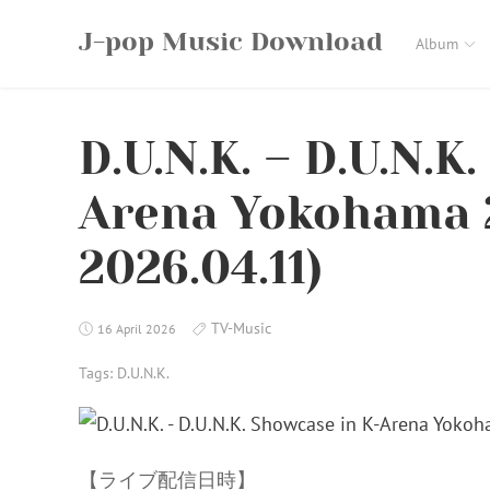
Skip
J-pop Music Download
to
Album
content
D.U.N.K. – D.U.N.K
Arena Yokohama 2
2026.04.11)
TV-Music
16 April 2026
Tags:
D.U.N.K.
【ライブ配信日時】