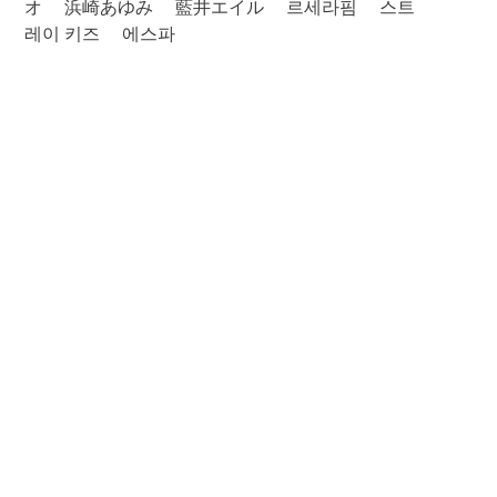
オ
浜崎あゆみ
藍井エイル
르세라핌
스트
레이 키즈
에스파