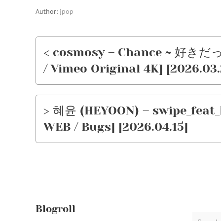
Author:
jpop
< cosmosy – Chance ~ 好きだ
/ Vimeo Original 4K] [2026.03.
> 혜윤 (HEYOON) – swipe_feat_
WEB / Bugs] [2026.04.15]
Blogroll
Search