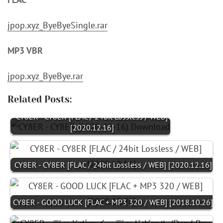
jpop.xyz_ByeByeSingle.rar
MP3 VBR
jpop.xyz_ByeBye.rar
Related Posts:
CY8ER - CY8ER [FLAC / 24bit Lossless / WEB]
[2020.12.16]
CY8ER - CY8ER [FLAC / 24bit Lossless / WEB] [2020.12.16]
CY8ER - GOOD LUCK [FLAC + MP3 320 / WEB] [2018.10.26]