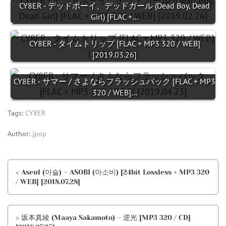
CY8ER - デッドボーイ、デッドガール (Dead Boy, Dead
Girl) [FLAC +…
CY8ER - タイムトリップ [FLAC + MP3 320 / WEB]
[2019.03.26]
CY8ER - サマー / さよならフラッシュバック [FLAC + MP3
320 / WEB]…
Tags:
CY8ER
Author:
jpop
< Aseul (아슬) – ASOBI (아소비) [24bit Lossless + MP3 320
/ WEB] [2018.07.28]
> 坂本真綾 (Maaya Sakamoto) – 逆光 [MP3 320 / CD]