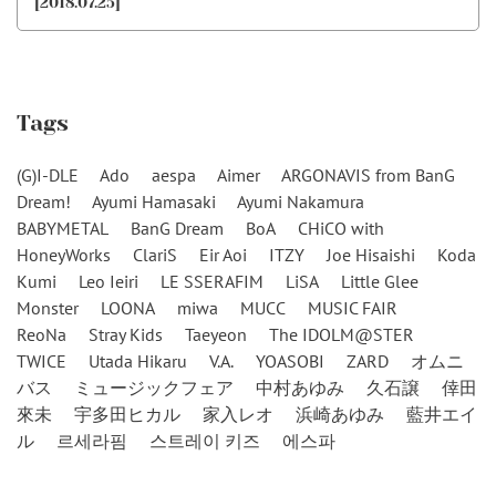
[2018.07.25]
Tags
(G)I-DLE
Ado
aespa
Aimer
ARGONAVIS from BanG
Dream!
Ayumi Hamasaki
Ayumi Nakamura
BABYMETAL
BanG Dream
BoA
CHiCO with
HoneyWorks
ClariS
Eir Aoi
ITZY
Joe Hisaishi
Koda
Kumi
Leo Ieiri
LE SSERAFIM
LiSA
Little Glee
Monster
LOONA
miwa
MUCC
MUSIC FAIR
ReoNa
Stray Kids
Taeyeon
The IDOLM@STER
TWICE
Utada Hikaru
V.A.
YOASOBI
ZARD
オムニ
バス
ミュージックフェア
中村あゆみ
久石譲
倖田
來未
宇多田ヒカル
家入レオ
浜崎あゆみ
藍井エイ
ル
르세라핌
스트레이 키즈
에스파