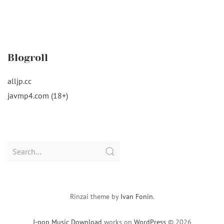
Blogroll
alljp.cc
javmp4.com (18+)
Search
for:
Rinzai theme by
Ivan Fonin
.
J-pop Music Download
works on
WordPress
© 2026