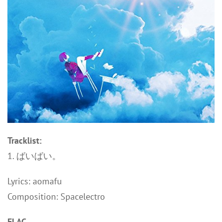
Tracklist:
1. ばいばい。
Lyrics: aomafu
Composition: Spacelectro
FLAC