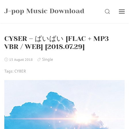
Skip
J-pop Music Download
to
SEARCH
content
CY8ER – ばいばい [FLAC + MP3
VBR / WEB] [2018.07.29]
Single
15 August 2018
Tags:
CY8ER