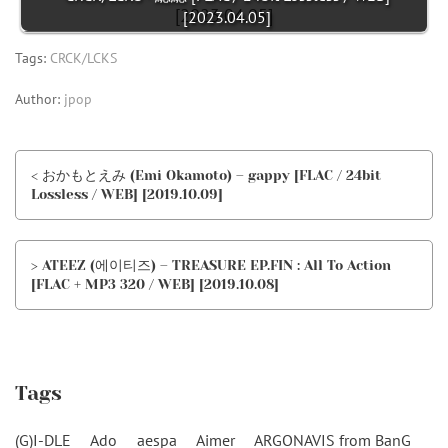
[2023.04.05]
Tags:
CRCK/LCKS
Author:
jpop
< おかもとえみ (Emi Okamoto) – gappy [FLAC / 24bit
Lossless / WEB] [2019.10.09]
> ATEEZ (에이티즈) – TREASURE EP.FIN : All To Action
[FLAC + MP3 320 / WEB] [2019.10.08]
Tags
(G)I-DLE
Ado
aespa
Aimer
ARGONAVIS from BanG