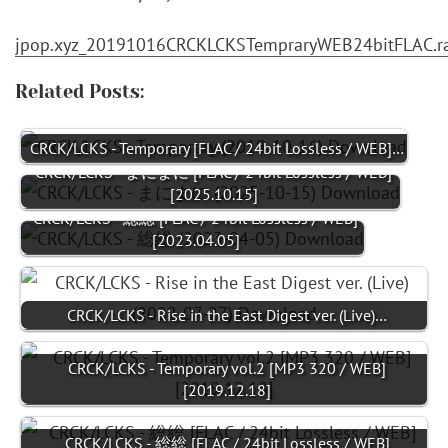
jpop.xyz_20191016CRCKLCKSTempraryWEB24bitFLAC.r
Related Posts:
CRCK/LCKS - Temporary [FLAC / 24bit Lossless / WEB]…
CRCK/LCKS - まにまに [FLAC / 24bit Lossless / WEB]
[2025.10.15]
CRCK/LCKS - 総総 [FLAC / 24bit Lossless / WEB]
[2023.04.05]
CRCK/LCKS - Rise in the East Digest ver. (Live)…
CRCK/LCKS - Temporary vol.2 [MP3 320 / WEB]
[2019.12.18]
CRCK/LCKS - 総総 [FLAC / 24bit Lossless / WEB]