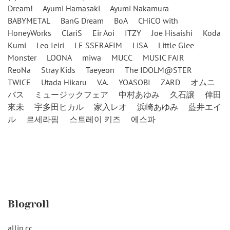
Dream!
Ayumi Hamasaki
Ayumi Nakamura
BABYMETAL
BanG Dream
BoA
CHiCO with
HoneyWorks
ClariS
Eir Aoi
ITZY
Joe Hisaishi
Koda
Kumi
Leo Ieiri
LE SSERAFIM
LiSA
Little Glee
Monster
LOONA
miwa
MUCC
MUSIC FAIR
ReoNa
Stray Kids
Taeyeon
The IDOLM@STER
TWICE
Utada Hikaru
V.A.
YOASOBI
ZARD
オムニ
バス
ミュージックフェア
中村あゆみ
久石譲
倖田
來未
宇多田ヒカル
家入レオ
浜崎あゆみ
藍井エイ
ル
르세라핌
스트레이 키즈
에스파
Blogroll
alljp.cc