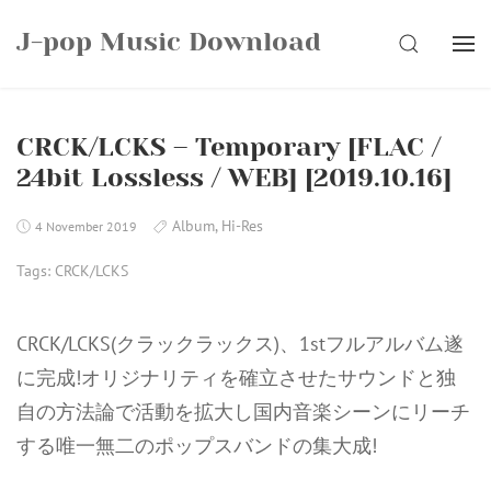
Skip
J-pop Music Download
to
SEARCH
content
CRCK/LCKS – Temporary [FLAC /
24bit Lossless / WEB] [2019.10.16]
Album
,
Hi-Res
4 November 2019
Tags:
CRCK/LCKS
CRCK/LCKS(クラックラックス)、1stフルアルバム遂
に完成!オリジナリティを確立させたサウンドと独
自の方法論で活動を拡大し国内音楽シーンにリーチ
する唯一無二のポップスバンドの集大成!