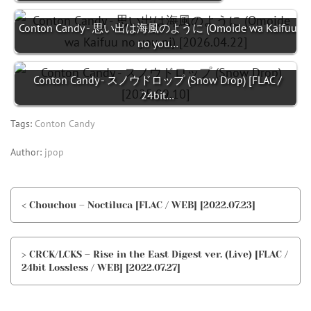
Conton Candy - 思い出は海風のように (Omoide wa Kaifuu
no you…
Conton Candy - スノウドロップ (Snow Drop) [FLAC /
24bit…
Tags:
Conton Candy
Author:
jpop
< Chouchou – Noctiluca [FLAC / WEB] [2022.07.23]
> CRCK/LCKS – Rise in the East Digest ver. (Live) [FLAC /
24bit Lossless / WEB] [2022.07.27]