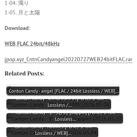
1-04. 濁り
1-05. 月と太陽
Download:
WEB FLAC 24bit/48kHz
jpop.xyz_CntnCandyangel20220727WEB24bitFLAC.rar
Related Posts:
Conton Candy - angel [FLAC / 24bit Lossless / WEB]…
Conton Candy - OTAGAISAMA [FLAC / 24bit
Lossless /…
Conton Candy - すっぴん (Suppin) [FLAC / 24bit
Lossless…
Conton Candy - Rookies [FLAC / 24bit
Lossless / WEB]…