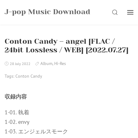
Skip
J-pop Music Download
to
SEARCH
content
Conton Candy – angel [FLAC /
24bit Lossless / WEB] [2022.07.27]
Album
,
Hi-Res
28 July 2022
Tags:
Conton Candy
収録内容
1-01. 執着
1-02. envy
1-03. エンジェルスモーク