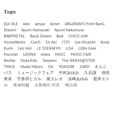
Tags
(G)I-DLE
Ado
aespa
Aimer
ARGONAVIS from BanG
Dream!
Ayumi Hamasaki
Ayumi Nakamura
BABYMETAL
BanG Dream
BoA
CHiCO with
HoneyWorks
ClariS
Eir Aoi
ITZY
Joe Hisaishi
Koda
Kumi
Leo Ieiri
LE SSERAFIM
LiSA
Little Glee
Monster
LOONA
miwa
MUCC
MUSIC FAIR
ReoNa
Stray Kids
Taeyeon
The IDOLM@STER
TWICE
Utada Hikaru
V.A.
YOASOBI
ZARD
オムニ
バス
ミュージックフェア
中村あゆみ
久石譲
倖田
來未
宇多田ヒカル
家入レオ
浜崎あゆみ
藍井エイ
ル
르세라핌
스트레이 키즈
에스파