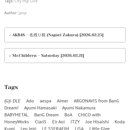
Tags:
City Pop Live
Author:
jpop
< AKB48 – 名残り桜 (Nagori Zakura) [2026.02.25]
> Mr.Children – Saturday [2026.02.21]
Tags
(G)I-DLE
Ado
aespa
Aimer
ARGONAVIS from BanG
Dream!
Ayumi Hamasaki
Ayumi Nakamura
BABYMETAL
BanG Dream
BoA
CHiCO with
HoneyWorks
ClariS
Eir Aoi
ITZY
Joe Hisaishi
Koda
Kumi
Leo Ieiri
LE SSERAFIM
LiSA
Little Glee