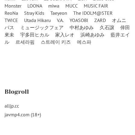
Monster
LOONA
miwa
MUCC
MUSIC FAIR
ReoNa
Stray Kids
Taeyeon
The IDOLM@STER
TWICE
Utada Hikaru
V.A.
YOASOBI
ZARD
オムニ
バス
ミュージックフェア
中村あゆみ
久石譲
倖田
來未
宇多田ヒカル
家入レオ
浜崎あゆみ
藍井エイ
ル
르세라핌
스트레이 키즈
에스파
Blogroll
alljp.cc
javmp4.com (18+)