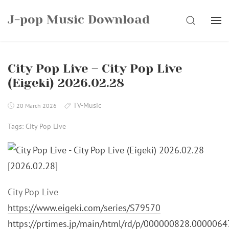
Skip
J-pop Music Download
to
SEARCH
content
City Pop Live – City Pop Live
(Eigeki) 2026.02.28
TV-Music
20 March 2026
Tags:
City Pop Live
City Pop Live
https://www.eigeki.com/series/S79570
https://prtimes.jp/main/html/rd/p/000000828.0000064