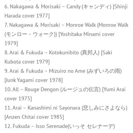
6. Nakagawa & Morisaki – Candy (キャンディ) [Shinji
Harada cover 1977]
7. Nakagawa & Morisaki – Monroe Walk (Monroe Walk
(モンロー・ウォーク)) [Yoshitaka Minami cover
1979]
8. Arai & Fukuda – Kotokunibito (異邦人) [Saki
Kubota cover 1979]
9. Arai & Fukuda – Mizuiro no Ame (みずいろの雨)
[Junk Yagami cover 1978]
10. All – Rouge Dengon (ルージュの伝言) [Yumi Arai
cover 1975]
11. Arai – Kanashimi ni Sayonara (悲しみにさよなら)
[Anzen Chitai cover 1985]
12. Fukuda – Isso Serenade(いっそ セレナーデ)