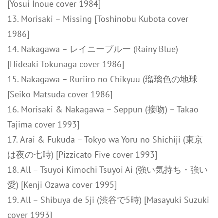
[Yosui Inoue cover 1984]
13. Morisaki – Missing [Toshinobu Kubota cover
1986]
14. Nakagawa – レイニーブルー (Rainy Blue)
[Hideaki Tokunaga cover 1986]
15. Nakagawa – Ruriiro no Chikyuu (瑠璃色の地球
[Seiko Matsuda cover 1986]
16. Morisaki & Nakagawa – Seppun (接吻) – Takao
Tajima cover 1993]
17. Arai & Fukuda – Tokyo wa Yoru no Shichiji (東京
は夜の七時) [Pizzicato Five cover 1993]
18. All – Tsuyoi Kimochi Tsuyoi Ai (強い気持ち・強い
愛) [Kenji Ozawa cover 1995]
19. All – Shibuya de 5ji (渋谷で5時) [Masayuki Suzuki
cover 1993]