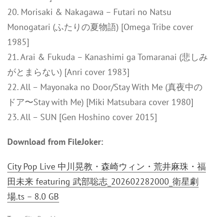
20. Morisaki & Nakagawa – Futari no Natsu
Monogatari (ふたりの夏物語) [Omega Tribe cover
1985]
21. Arai & Fukuda – Kanashimi ga Tomaranai (悲しみ
がとまらない) [Anri cover 1983]
22. All – Mayonaka no Door/Stay With Me (真夜中の
ドア〜Stay with Me) [Miki Matsubara cover 1980]
23. All – SUN [Gen Hoshino cover 2015]
Download from FileJoker:
City Pop Live 中川晃教・森崎ウィン・荒井麻珠・福
田未来 featuring 武部聡志_202602282000_衛星劇
場.ts – 8.0 GB