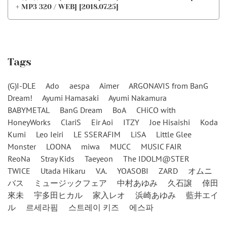
+ MP3 320 / WEB] [2018.07.25]
Tags
(G)I-DLE
Ado
aespa
Aimer
ARGONAVIS from BanG
Dream!
Ayumi Hamasaki
Ayumi Nakamura
BABYMETAL
BanG Dream
BoA
CHiCO with
HoneyWorks
ClariS
Eir Aoi
ITZY
Joe Hisaishi
Koda
Kumi
Leo Ieiri
LE SSERAFIM
LiSA
Little Glee
Monster
LOONA
miwa
MUCC
MUSIC FAIR
ReoNa
Stray Kids
Taeyeon
The IDOLM@STER
TWICE
Utada Hikaru
V.A.
YOASOBI
ZARD
オムニ
バス
ミュージックフェア
中村あゆみ
久石譲
倖田
來未
宇多田ヒカル
家入レオ
浜崎あゆみ
藍井エイ
ル
르세라핌
스트레이 키즈
에스파