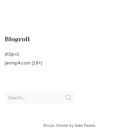
Blogroll
alljp.cc
javmp4.com (18+)
Search
for:
Rinzai theme by
Ivan Fonin
.