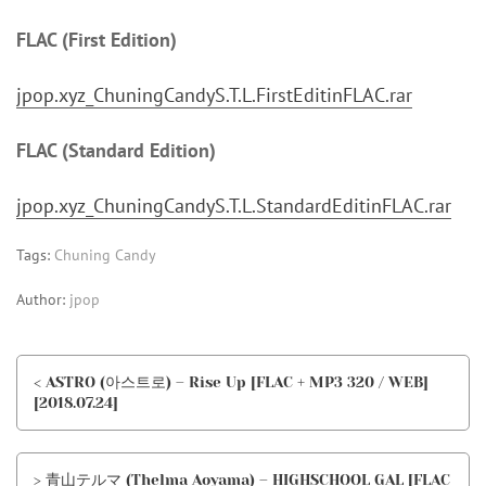
FLAC (First Edition)
jpop.xyz_ChuningCandyS.T.L.FirstEditinFLAC.rar
FLAC (Standard Edition)
jpop.xyz_ChuningCandyS.T.L.StandardEditinFLAC.rar
Tags:
Chuning Candy
Author:
jpop
< ASTRO (아스트로) – Rise Up [FLAC + MP3 320 / WEB]
[2018.07.24]
> 青山テルマ (Thelma Aoyama) – HIGHSCHOOL GAL [FLAC