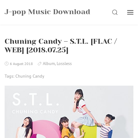
Skip
J-pop Music Download
to
SEARCH
content
Chuning Candy – S.T.L. [FLAC /
WEB] [2018.07.25]
Album
,
Lossless
6 August 2018
Tags:
Chuning Candy