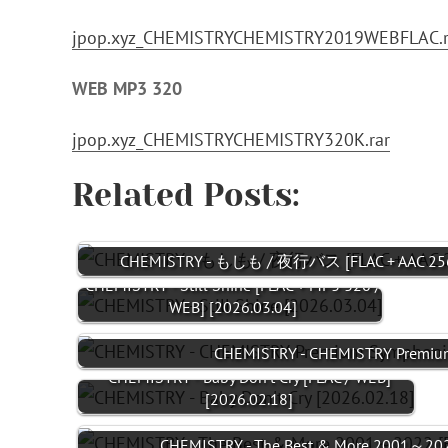
jpop.xyz_CHEMISTRYCHEMISTRY2019WEBFLAC.r
WEB MP3 320
jpop.xyz_CHEMISTRYCHEMISTRY320K.rar
Related Posts:
CHEMISTRY - もしも / 夜行バス [FLAC + AAC 256 
CHEMISTRY - Still Shine [FLAC + MP3 320 /
WEB] [2026.03.04]
CHEMISTRY - CHEMISTRY Premiu
CHEMISTRY - Baby Don't Cry [FLAC / WEB]
[2026.02.18]
CHEMISTRY - The Best & More 2001～202