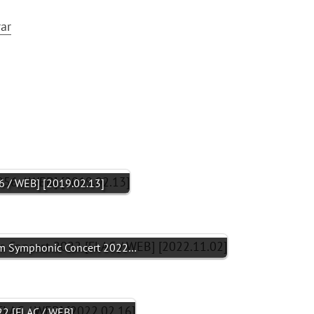
ar
/ WEB] [2019.02.13]
m Symphonic Concert 2022…
2 [FLAC / WEB]…