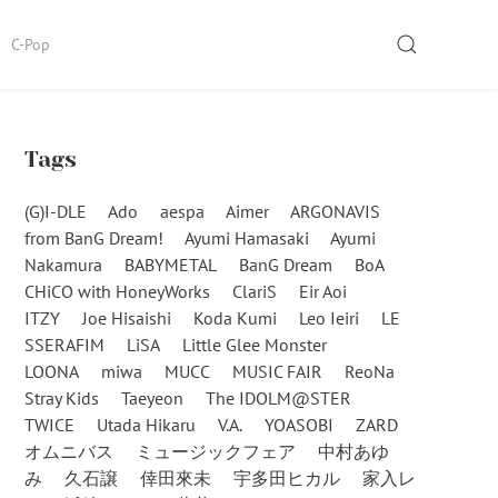
SEARCH
C-Pop
Tags
(G)I-DLE
Ado
aespa
Aimer
ARGONAVIS
from BanG Dream!
Ayumi Hamasaki
Ayumi
Nakamura
BABYMETAL
BanG Dream
BoA
CHiCO with HoneyWorks
ClariS
Eir Aoi
ITZY
Joe Hisaishi
Koda Kumi
Leo Ieiri
LE
SSERAFIM
LiSA
Little Glee Monster
LOONA
miwa
MUCC
MUSIC FAIR
ReoNa
Stray Kids
Taeyeon
The IDOLM@STER
TWICE
Utada Hikaru
V.A.
YOASOBI
ZARD
オムニバス
ミュージックフェア
中村あゆ
み
久石譲
倖田來未
宇多田ヒカル
家入レ