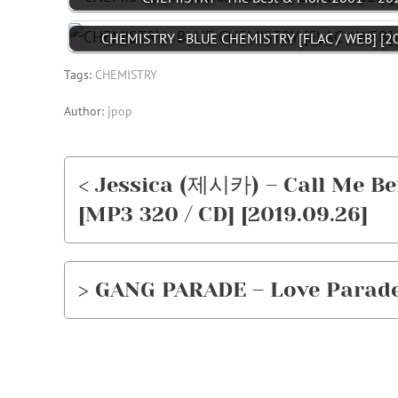
CHEMISTRY - BLUE CHEMISTRY [FLAC / WEB] [20
Tags:
CHEMISTRY
Author:
jpop
< Jessica (제시카) – Call Me 
[MP3 320 / CD] [2019.09.26]
> GANG PARADE – Love Parade 