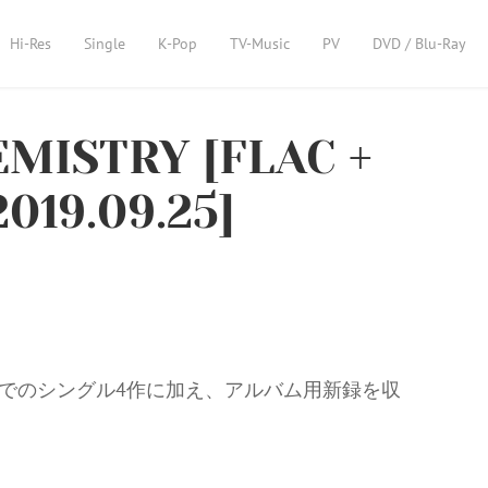
Hi-Res
Single
K-Pop
TV-Music
PV
DVD / Blu-Ray
MISTRY [FLAC +
019.09.25]
までのシングル4作に加え、アルバム用新録を収