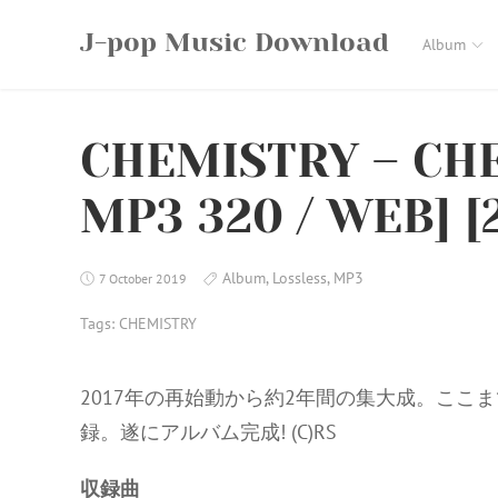
Skip
J-pop Music Download
to
Album
content
CHEMISTRY – CHE
MP3 320 / WEB] [2
Album
,
Lossless
,
MP3
7 October 2019
Tags:
CHEMISTRY
2017年の再始動から約2年間の集大成。ここ
録。遂にアルバム完成! (C)RS
収録曲