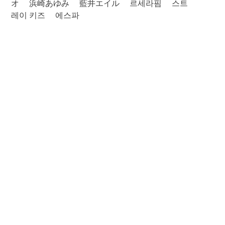
オ
浜崎あゆみ
藍井エイル
르세라핌
스트
레이 키즈
에스파