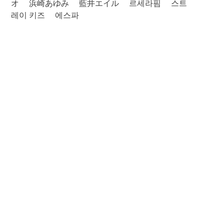
オ
浜崎あゆみ
藍井エイル
르세라핌
스트
레이 키즈
에스파