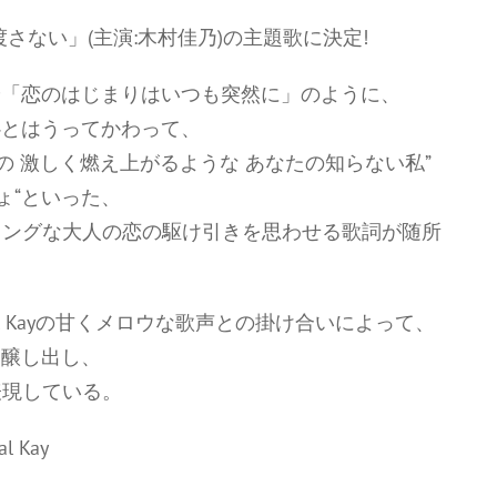
さない」(主演:木村佳乃)の主題歌に決定!
」や「恋のはじまりはいつも突然に」のように、
心とはうってかわって、
の 激しく燃え上がるような あなたの知らない私”
ょ“といった、
リングな大人の恋の駆け引きを思わせる歌詞が随所
al Kayの甘くメロウな歌声との掛け合いによって、
を醸し出し、
表現している。
 Kay