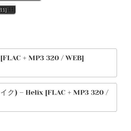
.11]
FLAC + MP3 320 / WEB]
) – Helix [FLAC + MP3 320 /