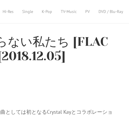
Hi-Res
Single
K-Pop
TV-Music
PV
DVD / Blu-Ray
らない私たち [FLAC
2018.12.05]
しては初となるCrystal Kayとコラボレーショ