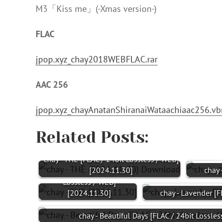
M3「Kiss me」(-Xmas version-)
FLAC
jpop.xyz_chay2018WEBFLAC.rar
AAC 256
jpop.xyz_chayAnatanShiranaiWataachiaac256.vb
Related Posts:
chay - THE [FLAC / 24bit Lossless / WEB]
[2024.11.30]
chay
chay - THE [FLAC / 24bit
Lossless / WEB]
[2024.11.30]
chay - Lavender [
chay - Beautiful Days [FLAC / 24bit Lossle