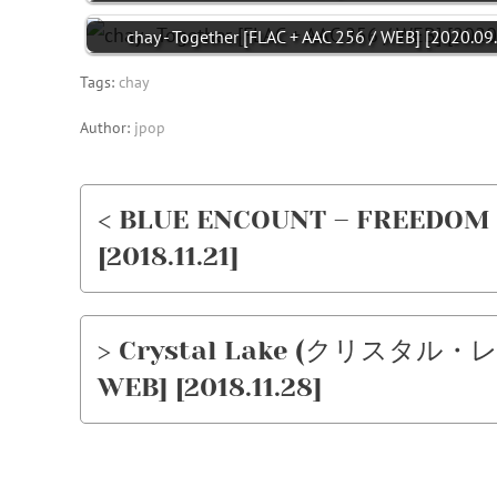
chay - Together [FLAC + AAC 256 / WEB] [2020.09
Tags:
chay
Author:
jpop
< BLUE ENCOUNT – FREEDOM [
[2018.11.21]
> Crystal Lake (クリスタル・レイク
WEB] [2018.11.28]