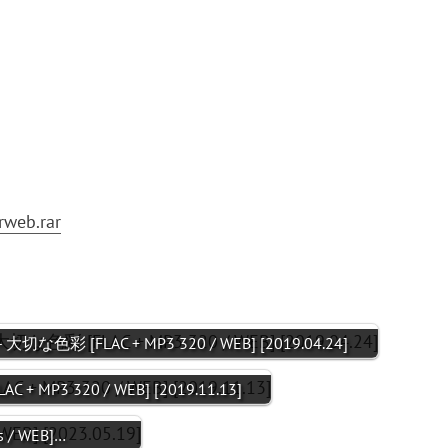
rweb.rar
 - 大切な色彩 [FLAC + MP3 320 / WEB] [2019.04.24]
FLAC + MP3 320 / WEB] [2019.11.13]
ss / WEB]…