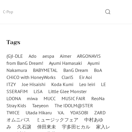
SEARCH
C-Pop
Tags
(G)I-DLE
Ado
aespa
Aimer
ARGONAVIS
from BanG Dream!
Ayumi Hamasaki
Ayumi
Nakamura
BABYMETAL
BanG Dream
BoA
CHiCO with HoneyWorks
ClariS
Eir Aoi
ITZY
Joe Hisaishi
Koda Kumi
Leo Ieiri
LE
SSERAFIM
LiSA
Little Glee Monster
LOONA
miwa
MUCC
MUSIC FAIR
ReoNa
Stray Kids
Taeyeon
The IDOLM@STER
TWICE
Utada Hikaru
V.A.
YOASOBI
ZARD
オムニバス
ミュージックフェア
中村あゆ
み
久石譲
倖田來未
宇多田ヒカル
家入レ