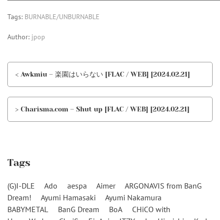
Tags:
BURNABLE/UNBURNABLE
Author:
jpop
< Awkmiu – 楽園はいらない [FLAC / WEB] [2024.02.21]
> Charisma.com – Shut up [FLAC / WEB] [2024.02.21]
Tags
(G)I-DLE
Ado
aespa
Aimer
ARGONAVIS from BanG
Dream!
Ayumi Hamasaki
Ayumi Nakamura
BABYMETAL
BanG Dream
BoA
CHiCO with