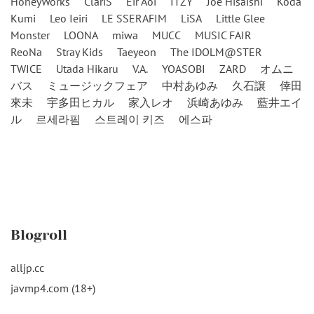
HoneyWorks
ClariS
Eir Aoi
ITZY
Joe Hisaishi
Koda
Kumi
Leo Ieiri
LE SSERAFIM
LiSA
Little Glee
Monster
LOONA
miwa
MUCC
MUSIC FAIR
ReoNa
Stray Kids
Taeyeon
The IDOLM@STER
TWICE
Utada Hikaru
V.A.
YOASOBI
ZARD
オムニ
バス
ミュージックフェア
中村あゆみ
久石譲
倖田
來未
宇多田ヒカル
家入レオ
浜崎あゆみ
藍井エイ
ル
르세라핌
스트레이 키즈
에스파
Blogroll
alljp.cc
javmp4.com (18+)