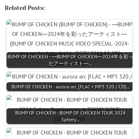
Related Posts:
BUMP OF CHICKEN - ―BUMP OF CHICKEN―2024年を彩っ
たアーティスト―…
BUMP OF CHICKEN - aurora arc [FLAC + MP3 320 / CD]…
BUMP OF CHICKEN - BUMP OF CHICKEN TOUR 2024
Sphery…