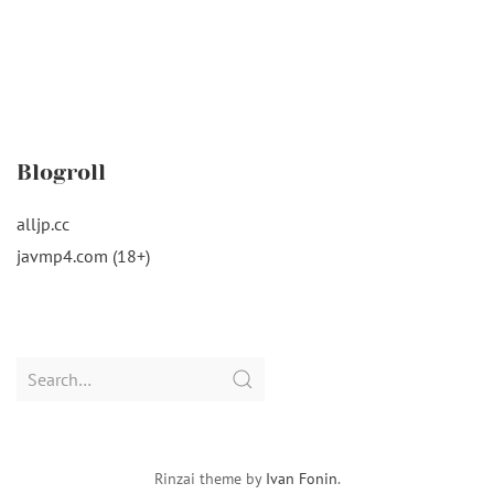
Blogroll
alljp.cc
javmp4.com (18+)
Search
for:
Rinzai theme by
Ivan Fonin
.