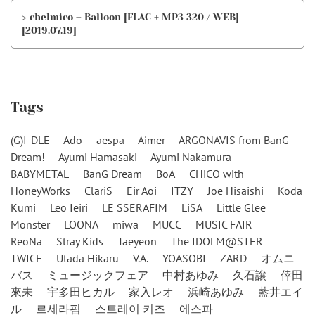
> chelmico – Balloon [FLAC + MP3 320 / WEB]
[2019.07.19]
Tags
(G)I-DLE
Ado
aespa
Aimer
ARGONAVIS from BanG
Dream!
Ayumi Hamasaki
Ayumi Nakamura
BABYMETAL
BanG Dream
BoA
CHiCO with
HoneyWorks
ClariS
Eir Aoi
ITZY
Joe Hisaishi
Koda
Kumi
Leo Ieiri
LE SSERAFIM
LiSA
Little Glee
Monster
LOONA
miwa
MUCC
MUSIC FAIR
ReoNa
Stray Kids
Taeyeon
The IDOLM@STER
TWICE
Utada Hikaru
V.A.
YOASOBI
ZARD
オムニ
バス
ミュージックフェア
中村あゆみ
久石譲
倖田
來未
宇多田ヒカル
家入レオ
浜崎あゆみ
藍井エイ
ル
르세라핌
스트레이 키즈
에스파