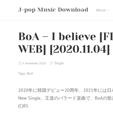
Skip
J-pop Music Download
to
Album
content
BoA – I believe [F
WEB] [2020.11.04]
Single
5 November 2020
Tags:
BoA
2020年に韓国デビュー20周年、2021年には
New Single。王道のバラード楽曲で、Bo
(C)RS