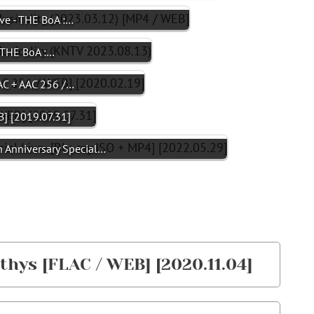
ive - THE BoA :…
- THE BoA :…
AC + AAC 256 /…
B] [2019.07.31]
h Anniversary Special…
hys [FLAC / WEB] [2020.11.04]