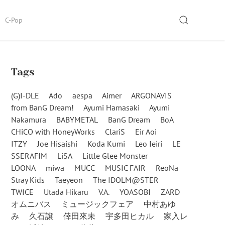
SEARCH
C-Pop
Tags
(G)I-DLE
Ado
aespa
Aimer
ARGONAVIS
from BanG Dream!
Ayumi Hamasaki
Ayumi
Nakamura
BABYMETAL
BanG Dream
BoA
CHiCO with HoneyWorks
ClariS
Eir Aoi
ITZY
Joe Hisaishi
Koda Kumi
Leo Ieiri
LE
SSERAFIM
LiSA
Little Glee Monster
LOONA
miwa
MUCC
MUSIC FAIR
ReoNa
Stray Kids
Taeyeon
The IDOLM@STER
TWICE
Utada Hikaru
V.A.
YOASOBI
ZARD
オムニバス
ミュージックフェア
中村あゆ
み
久石譲
倖田來未
宇多田ヒカル
家入レ