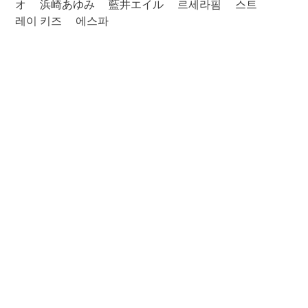
オ
浜崎あゆみ
藍井エイル
르세라핌
스트
레이 키즈
에스파