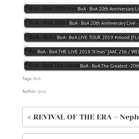
BoA - BoA 20th Anniversary L
BoA - BoA 20th Anniversary Live 
BoA - BoA LIVE TOUR 2019 #mood [FL
BoA - BoA THE LIVE 2018 "X'mas" [AAC 256 / WE
BoA - BoA The Greatest -20t
Tags:
BoA
Author:
jpop
< REVIVAL OF THE ERA – Nepht