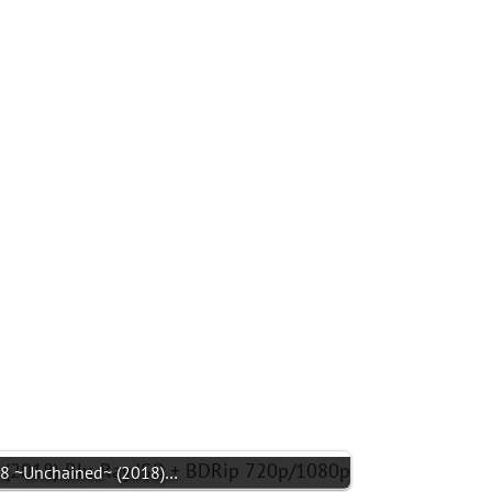
18 ~Unchained~ (2018)…