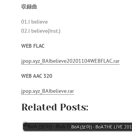
収録曲
01.I believe
02.I believe(Inst.)
WEB FLAC
jpop.xyz_BAIbelieve20201104WEBFLAC.rar
WEB AAC 320
jpop.xyz_BAIbelieve.rar
Related Posts:
BoA (보아) - BoA THE LIVE 20