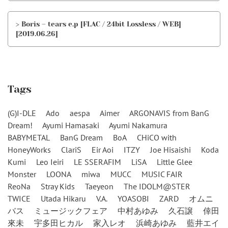
> Boris – tears e.p [FLAC / 24bit Lossless / WEB]
[2019.06.26]
Tags
(G)I-DLE
Ado
aespa
Aimer
ARGONAVIS from BanG
Dream!
Ayumi Hamasaki
Ayumi Nakamura
BABYMETAL
BanG Dream
BoA
CHiCO with
HoneyWorks
ClariS
Eir Aoi
ITZY
Joe Hisaishi
Koda
Kumi
Leo Ieiri
LE SSERAFIM
LiSA
Little Glee
Monster
LOONA
miwa
MUCC
MUSIC FAIR
ReoNa
Stray Kids
Taeyeon
The IDOLM@STER
TWICE
Utada Hikaru
V.A.
YOASOBI
ZARD
オムニ
バス
ミュージックフェア
中村あゆみ
久石譲
倖田
來未
宇多田ヒカル
家入レオ
浜崎あゆみ
藍井エイ