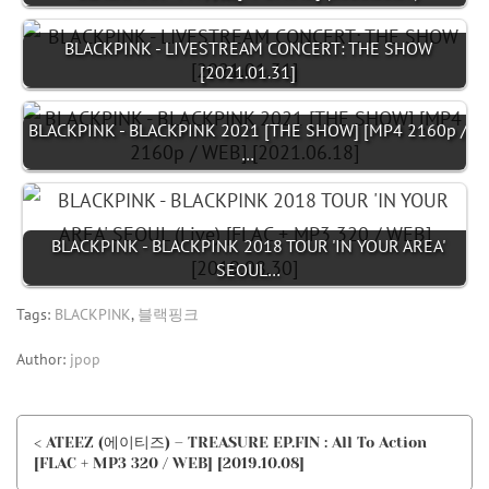
BLACKPINK - LIVESTREAM CONCERT: THE SHOW
[2021.01.31]
BLACKPINK - BLACKPINK 2021 [THE SHOW] [MP4 2160p /
…
BLACKPINK - BLACKPINK 2018 TOUR 'IN YOUR AREA'
SEOUL…
Tags:
BLACKPINK
,
블랙핑크
Author:
jpop
< ATEEZ (에이티즈) – TREASURE EP.FIN : All To Action
[FLAC + MP3 320 / WEB] [2019.10.08]