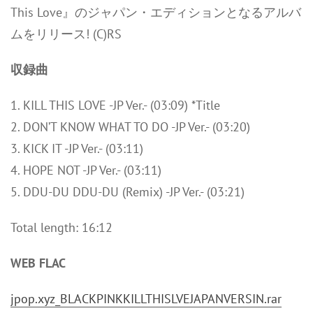
This Love』のジャパン・エディションとなるアルバ
ムをリリース! (C)RS
収録曲
1. KILL THIS LOVE -JP Ver.- (03:09) *Title
2. DON’T KNOW WHAT TO DO -JP Ver.- (03:20)
3. KICK IT -JP Ver.- (03:11)
4. HOPE NOT -JP Ver.- (03:11)
5. DDU-DU DDU-DU (Remix) -JP Ver.- (03:21)
Total length: 16:12
WEB FLAC
jpop.xyz_BLACKPINKKILLTHISLVEJAPANVERSIN.rar