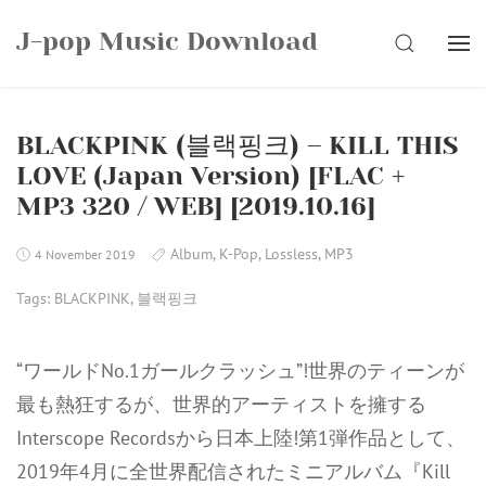
Skip
J-pop Music Download
to
SEARCH
content
BLACKPINK (블랙핑크) – KILL THIS
LOVE (Japan Version) [FLAC +
MP3 320 / WEB] [2019.10.16]
Album
,
K-Pop
,
Lossless
,
MP3
4 November 2019
Tags:
BLACKPINK
,
블랙핑크
“ワールドNo.1ガールクラッシュ”!世界のティーンが
最も熱狂するが、世界的アーティストを擁する
Interscope Recordsから日本上陸!第1弾作品として、
2019年4月に全世界配信されたミニアルバム『Kill