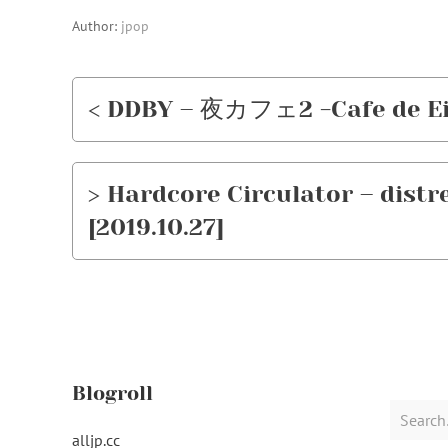
Author:
jpop
< DDBY – 夜カフェ2 -Cafe de Eiya
> Hardcore Circulator – distr
[2019.10.27]
Blogroll
Search
for:
alljp.cc