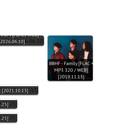
 ATOM [FLAC / WEB]
[2026.06.10]
BBHF - Family [FLAC +
MP3 320 / WEB]
[2019.11.13]
 [2021.10.13]
.25]
.25]