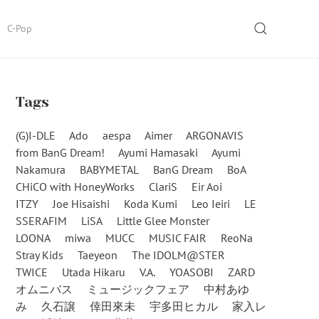
SEARCH
C-Pop
Tags
(G)I-DLE
Ado
aespa
Aimer
ARGONAVIS
from BanG Dream!
Ayumi Hamasaki
Ayumi
Nakamura
BABYMETAL
BanG Dream
BoA
CHiCO with HoneyWorks
ClariS
Eir Aoi
ITZY
Joe Hisaishi
Koda Kumi
Leo Ieiri
LE
SSERAFIM
LiSA
Little Glee Monster
LOONA
miwa
MUCC
MUSIC FAIR
ReoNa
Stray Kids
Taeyeon
The IDOLM@STER
TWICE
Utada Hikaru
V.A.
YOASOBI
ZARD
オムニバス
ミュージックフェア
中村あゆ
み
久石譲
倖田來未
宇多田ヒカル
家入レ