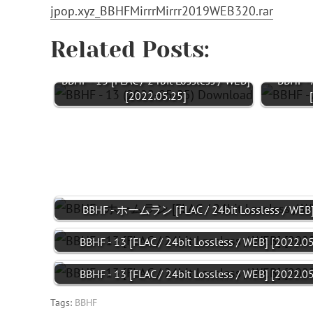
jpop.xyz_BBHFMirrrMirrr2019WEB320.rar
Related Posts:
BBHF - 13 [FLAC / 24bit Lossless / WEB]
BBHF -
[2022.05.25]
BBHF - ホームラン [FLAC / 24bit Lossless / WEB]
BBHF - 13 [FLAC / 24bit Lossless / WEB] [2022.05
BBHF - 13 [FLAC / 24bit Lossless / WEB] [2022.05
Tags:
BBHF