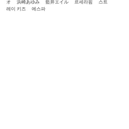
オ
浜崎あゆみ
藍井エイル
르세라핌
스트
레이 키즈
에스파