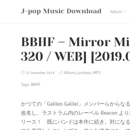
Skip
J-pop Music Download
to
Album
content
BBHF – Mirror Mi
320 / WEB] [2019.0
Album
,
Lossless
,
MP3
21 December 2019
Tags:
BBHF
かつての「Galileo Galilei」メンバーらからなる4人組
改名し、ラストラム内のレーベル Beacon より新作E
リース！ 既にバンドは本作に続き、対になる