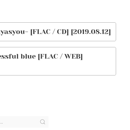
syou- [FLAC / CD] [2019.08.12]
essful blue [FLAC / WEB]