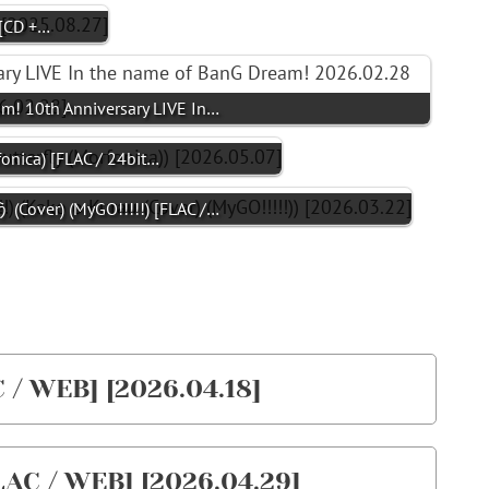
 [CD +…
m! 10th Anniversary LIVE In…
ca) [FLAC / 24bit…
over) (MyGO!!!!!) [FLAC /…
 / WEB] [2026.04.18]
LAC / WEB] [2026.04.29]