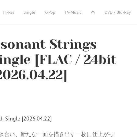
Hi-Res
Single
K-Pop
TV-Music
PV
DVD / Blu-Ray
sonant Strings
ingle [FLAC / 24bit
2026.04.22]
の音が響き合い、新たな一面を描き出す一枚に仕上がっ