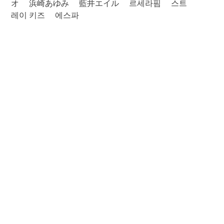
オ
浜崎あゆみ
藍井エイル
르세라핌
스트
레이 키즈
에스파