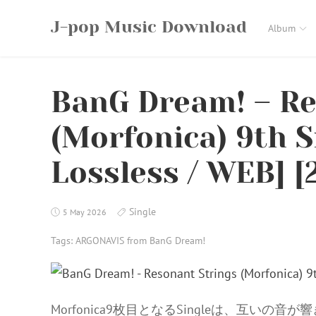
Skip
J-pop Music Download
to
Album
content
BanG Dream! – Re
(Morfonica) 9th S
Lossless / WEB] [
Single
5 May 2026
Tags:
ARGONAVIS from BanG Dream!
Morfonica9枚目となるSingleは、互い