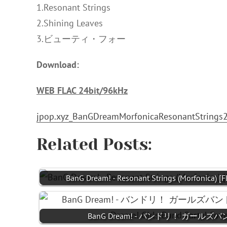
1.Resonant Strings
2.Shining Leaves
3.ビューティ・フォー
Download:
WEB FLAC 24bit/96kHz
jpop.xyz_BanGDreamMorfonicaResonantStrings2
Related Posts:
BanG Dream! - Resonant Strings (Morfonica) [
BanG Dream! - バンドリ！ ガール