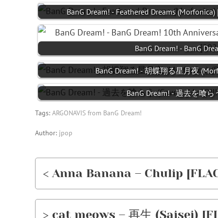
BanG Dream! - Feathered Dreams (Morfonica)
BanG Dream! - BanG Drea
BanG Dream! - 胡蝶翔る星月夜 (Morfoni
BanG Dream! - 過去を喰らう (C
Tags:
ARGONAVIS from BanG Dream!
Author:
jpop
< Anna Banana – Chulip [FLAC
> cat meows – 再生 (Saisei) [F