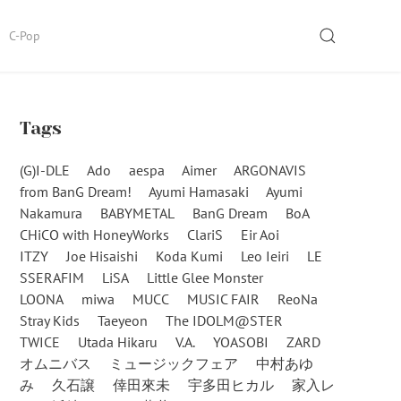
SEARCH
C-Pop
Tags
(G)I-DLE
Ado
aespa
Aimer
ARGONAVIS
from BanG Dream!
Ayumi Hamasaki
Ayumi
Nakamura
BABYMETAL
BanG Dream
BoA
CHiCO with HoneyWorks
ClariS
Eir Aoi
ITZY
Joe Hisaishi
Koda Kumi
Leo Ieiri
LE
SSERAFIM
LiSA
Little Glee Monster
LOONA
miwa
MUCC
MUSIC FAIR
ReoNa
Stray Kids
Taeyeon
The IDOLM@STER
TWICE
Utada Hikaru
V.A.
YOASOBI
ZARD
オムニバス
ミュージックフェア
中村あゆ
み
久石譲
倖田來未
宇多田ヒカル
家入レ