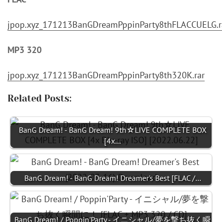
jpop.xyz_171213BanGDreamPppinParty8thFLACCUELG.r
MP3 320
jpop.xyz_171213BanGDreamPppinParty8th320K.rar
Related Posts:
BanG Dream! - BanG Dream! 9th☆LIVE COMPLETE BOX
[4x…
BanG Dream! - BanG Dream! Dreamer's Best [FLAC /…
BanG Dream! / Poppin'Party - イニシャル/夢を撃ち抜く瞬