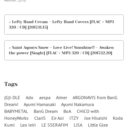
< Lefty Hand Cream – Lefty Hand Covers [FLAC + MP3
320 / CD] [2017.11.15]
> Saint Aqours Snow – Love Live! Sunshine!! – Awaken
the power [Single] [FLAC + MP3 320 / CD] [2017.12.20]
Tags
(G)I-DLE
Ado
aespa
Aimer
ARGONAVIS from BanG
Dream!
Ayumi Hamasaki
Ayumi Nakamura
BABYMETAL
BanG Dream
BoA
CHiCO with
HoneyWorks
ClariS
Eir Aoi
ITZY
Joe Hisaishi
Koda
Kumi
Leo Ieiri
LE SSERAFIM
LiSA
Little Glee