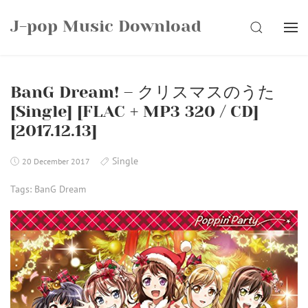
Skip
J-pop Music Download
to
SEARCH
content
BanG Dream! – クリスマスのうた
[Single] [FLAC + MP3 320 / CD]
[2017.12.13]
Single
20 December 2017
Tags:
BanG Dream