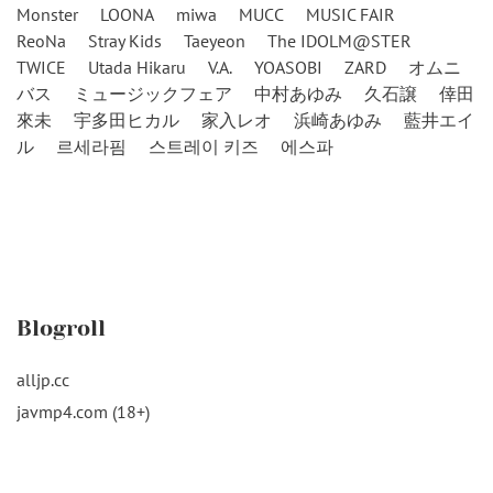
Monster
LOONA
miwa
MUCC
MUSIC FAIR
ReoNa
Stray Kids
Taeyeon
The IDOLM@STER
TWICE
Utada Hikaru
V.A.
YOASOBI
ZARD
オムニ
バス
ミュージックフェア
中村あゆみ
久石譲
倖田
來未
宇多田ヒカル
家入レオ
浜崎あゆみ
藍井エイ
ル
르세라핌
스트레이 키즈
에스파
Blogroll
alljp.cc
javmp4.com (18+)